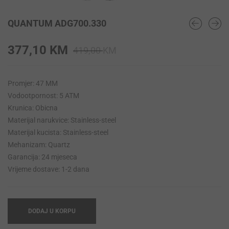
QUANTUM ADG700.330
Original
Current
377,10
KM
419,00
KM
price
price
was:
is:
Promjer: 47 MM
419,00 KM.
377,10 KM.
Vodootpornost: 5 ATM
Krunica: Obicna
Materijal narukvice: Stainless-steel
Materijal kucista: Stainless-steel
Mehanizam: Quartz
Garancija: 24 mjeseca
Vrijeme dostave: 1-2 dana
DODAJ U KORPU