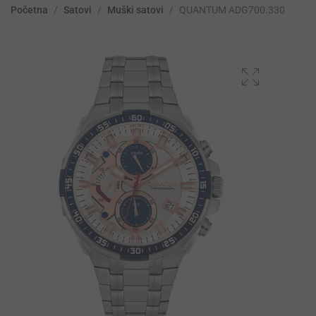
Početna
/
Satovi
/
Muški satovi
/
QUANTUM ADG700.330