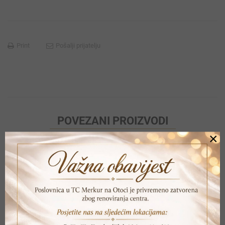
Print
Pošalji prijatelju
POVEZANI PROIZVODI
×