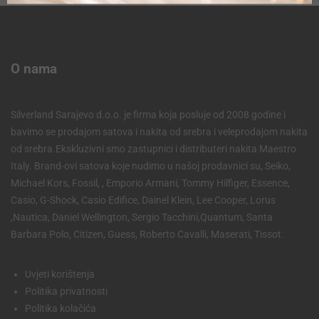
O nama
Silverland Sarajevo d.o.o. je firma koja posluje od 2008 godine i
bavimo se prodajom satova i nakita od srebra i veleprodajom nakita
od srebra.Ekskluzivni smo zastupnici i distributeri nakita Maestro
Italy. Brand-ovi satova koje nudimo u našoj prodavnici su, Seiko,
Michael Kors, Fossil, , Emporio Armani, Tommy Hilfiger, Essence,
Casio, G-Shock, Casio Edifice, Dainel Klein, Lee Cooper, Lorus
,Nautica, Daniel Wellington, Sergio Tacchini,Quantum, Santa
Barbara Polo, Citizen, Guess, Roberto Cavalli, Maserati, Tissot.
Uvjeti korištenja
Politika privatnosti
Politika kolačića