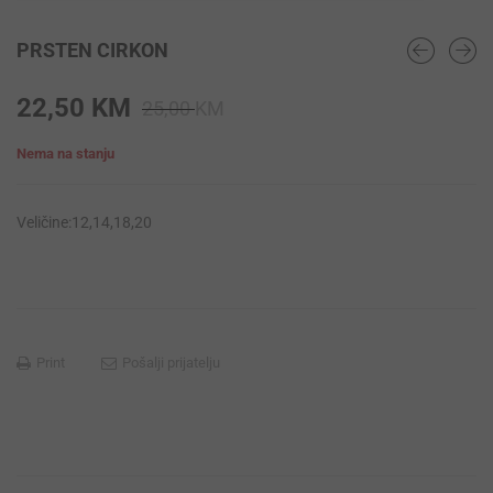
PRSTEN CIRKON
Original
Current
22,50
KM
25,00
KM
price
price
Nema na stanju
was:
is:
25,00 KM.
22,50 KM.
Veličine:12,14,18,20
Print
Pošalji prijatelju