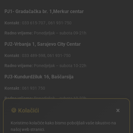
PJ1- Gradačačka br. 1,Merkur centar
Kontakt
: 033 615-707 , 061 931-750
Radno vrijeme:
Ponedjeljak – subota 09-21h
PJ2-Vrbanja 1, Sarajevo City Centar
Kontakt
: 033 489-598, 061 931-750
Radno vrijeme:
Ponedjeljak – subota 10-22h
PJ3-Kundurdžiluk 16, Baščarsija
Kontakt
: 061 931 750
Radno vrijeme:
Ponedjeljak – subota 10-22h
×
PJ4 West Gate,Mostarsko raskrsce 10 (Penny Plus
🍪 Kolačići
Centar)
Koristimo kolačiće kako bismo poboljšali vaše iskustvo na
Kontakt
: 061 931 750
našoj web stranici.