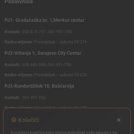
Poslovnice
PJ1- Gradačačka br. 1,Merkur centar
Kontakt
: 033 615-707 , 061 931-750
Radno vrijeme:
Ponedjeljak – subota 09-21h
PJ2-Vrbanja 1, Sarajevo City Centar
Kontakt
: 033 489-598, 061 931-750
Radno vrijeme:
Ponedjeljak – subota 10-22h
PJ3-Kundurdžiluk 16, Baščarsija
Kontakt
: 061 931 750
Radno vrijeme:
Ponedjeljak – subota 10-22h
×
PJ4 West Gate,Mostarsko raskrsce 10 (Penny Plus
🍪 Kolačići
Centar)
Koristimo kolačiće kako bismo poboljšali vaše iskustvo na