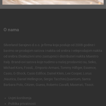
O nama
Silverland Sarajevo d.o.o. je firma koja posluje od 2008 godine i
bavimo se prodajom satova i nakita od srebra i veleprodajom nakita
od srebra.Ekskluzivni smo zastupnici i distributeri nakita Maestro
Italy. Brand-ovi satova koje nudimo u našoj prodavnici su, Seiko,
Michael Kors, Fossil, , Emporio Armani, Tommy Hilfiger, Essence,
Casio, G-Shock, Casio Edifice, Dainel Klein, Lee Cooper, Lorus
,Nautica, Daniel Wellington, Sergio Tacchini,Quantum, Santa
Barbara Polo, Citizen, Guess, Roberto Cavalli, Maserati, Tissot.
Uvjeti korištenja
Politika privatnosti