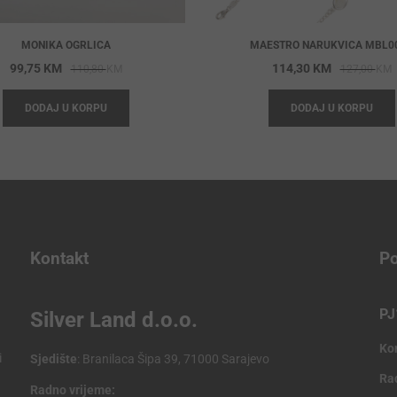
MONIKA OGRLICA
MAESTRO NARUKVICA MBL0
Original
Current
O
C
99,75
KM
114,30
KM
110,80
KM
127,00
KM
price
price
p
p
DODAJ U KORPU
DODAJ U KORPU
was:
is:
w
i
110,80 KM.
99,75 KM.
1
1
Kontakt
Po
PJ
Silver Land d.o.o.
Ko
i
Sjedište
: Branilaca Šipa 39, 71000 Sarajevo
Ra
Radno vrijeme: