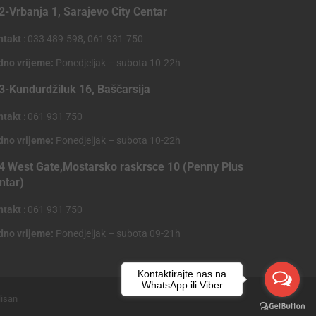
2-Vrbanja 1, Sarajevo City Centar
ntakt
: 033 489-598, 061 931-750
dno vrijeme:
Ponedjeljak – subota 10-22h
3-Kundurdžiluk 16, Baščarsija
ntakt
: 061 931 750
dno vrijeme:
Ponedjeljak – subota 10-22h
4 West Gate,Mostarsko raskrsce 10 (Penny Plus
ntar)
ntakt
: 061 931 750
dno vrijeme:
Ponedjeljak – subota 09-21h
Kontaktirajte nas na
WhatsApp ili Viber
lisan