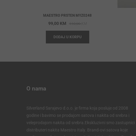
MAESTRO PRSTEN MYZ0248
Original
Current
99,00
KM
110,00
KM
price
price
DODAJ U KORPU
was:
is:
110,00 KM.
99,00 KM.
O nama
Silverland Sarajevo d.o.o. je firma koja posluje od 2008
godine i bavimo se prodajom satova i nakita od srebra i
veleprodajom nakita od srebra.Ekskluzivni smo zastupnici 
distributeri nakita Maestro Italy. Brand-ovi satova koje