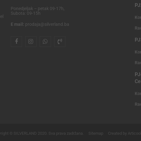
PJ
Ponedjeljak – petak 09-17h,
Subota: 09-15h
el
Ko
E mail:
prodaja@silverland.ba
Ra
PJ
Ko
Ra
PJ
Ce
Ko
Ra
right © SILVERLAND 2020. Sva prava zadržana.
Sitemap
Created by Articoo