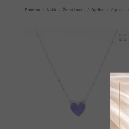
Početna
/
Nakit
/
Ženski nakit
/
Ogrlice
/
Ogrlica sr