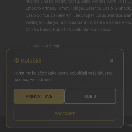
nudimo u našoj prodavnici su, Seiko, Michael Kors, Fossil, ,
Emporio Armani, Tommy Hilfiger, Essence, Casio, G-Shock,
Casio Edifice, Dainel Klein, Lee Cooper, Lorus ,Nautica, Dani
Wellington, Sergio Tacchini,Quantum, Santa Barbara Polo,
Citizen, Guess, Roberto Cavalli, Maserati, Tissot.
Uvjeti korištenja
Politika privatnosti
×
🍪 Kolačići
Politika kolačića
Koristimo kolačiće kako bismo poboljšali vaše iskustvo
POSTAVKE KOLAČIĆA
na našoj web stranici.
PRIHVATI SVE
ODBIJ
POSTAVKE
Copy