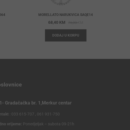
064
MORELLATO NARUKVICA SAQE14
riginal
urrent
Original
Current
68,40
KM
76,00
KM
rice
rice
price
price
DODAJ U KORPU
as:
s:
was:
is:
27,00 KM.
14,30 KM.
76,00 KM.
68,40 KM.
slovnice
1- Gradačačka br. 1,Merkur centar
ntakt
: 033 615-707 , 061 931-750
dno vrijeme:
Ponedjeljak – subota 09-21h