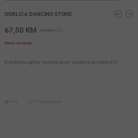
OGRLICA DANCING STONE
Original
Current
67,50
KM
75,00
KM
price
price
Nema na stanju
was:
is:
75,00 KM.
67,50 KM.
Brendirana ogrlica “Dancing stone” izradjena od srebra 925.
Print
Pošalji prijatelju