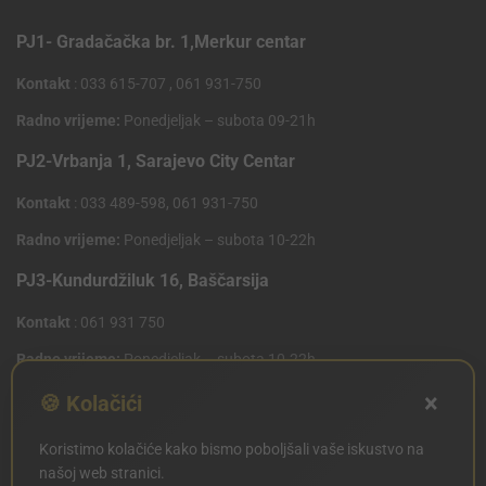
PJ1- Gradačačka br. 1,Merkur centar
Kontakt
: 033 615-707 , 061 931-750
Radno vrijeme:
Ponedjeljak – subota 09-21h
PJ2-Vrbanja 1, Sarajevo City Centar
Kontakt
: 033 489-598, 061 931-750
Radno vrijeme:
Ponedjeljak – subota 10-22h
PJ3-Kundurdžiluk 16, Baščarsija
Kontakt
: 061 931 750
Radno vrijeme:
Ponedjeljak – subota 10-22h
×
PJ4 West Gate,Mostarsko raskrsce 10 (Penny Plus
🍪 Kolačići
Centar)
Koristimo kolačiće kako bismo poboljšali vaše iskustvo na
Kontakt
: 061 931 750
našoj web stranici.