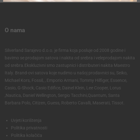
O nama
Silverland Sarajevo d.o.o. je firma koja posluje od 2008 godine i
bavimo se prodajom satova i nakita od srebra i veleprodajom nakita
od srebra.Ekskluzivni smo zastupnici i distributeri nakita Maestro
Italy. Brand-ovi satova koje nudimo u našoj prodavnici su, Seiko,
Michael Kors, Fossil, , Emporio Armani, Tommy Hilfiger, Essence,
Casio, G-Shock, Casio Edifice, Dainel Klein, Lee Cooper, Lorus
,Nautica, Daniel Wellington, Sergio Tacchini,Quantum, Santa
Barbara Polo, Citizen, Guess, Roberto Cavalli, Maserati, Tissot.
Uvjeti korištenja
Politika privatnosti
Politika kolačića