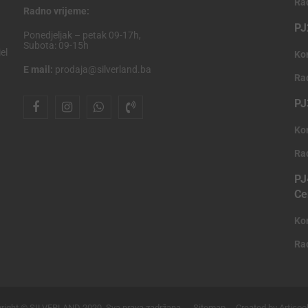
Ra
Radno vrijeme:
PJ
Ponedjeljak – petak 09-17h,
Subota: 09-15h
el
Ko
E mail:
prodaja@silverland.ba
Ra
PJ
Ko
Ra
PJ
Ce
Ko
Ra
right © SILVERLAND 2020. Sva prava zadržana.
Sitemap
Created by Articoo