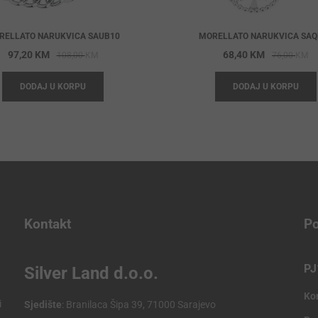
RELLATO NARUKVICA SAUB10
MORELLATO NARUKVICA SAQ
Original
Current
Or
Cu
97,20
KM
68,40
KM
108,00
KM
76,00
KM
price
price
pr
pr
DODAJ U KORPU
DODAJ U KORPU
was:
is:
wa
is:
108,00 KM.
97,20 KM.
76
68
Kontakt
Po
PJ
Silver Land d.o.o.
Ko
i
Sjedište
: Branilaca Šipa 39, 71000 Sarajevo