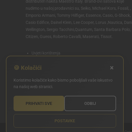
distributeri nakita Maestro Italy. Brand-ovi satova koje
nudimo u našoj prodavnici su, Seiko, Michael Kors, Fossil, ,
Emporio Armani, Tommy Hilfiger, Essence, Casio, G-Shock,
Casio Edifice, Dainel Klein, Lee Cooper, Lorus ,Nautica, Dani
Wellington, Sergio Tacchini,Quantum, Santa Barbara Polo,
Citizen, Guess, Roberto Cavalli, Maserati, Tissot.
Uvjeti korištenja
Politika privatnosti
×
🍪 Kolačići
Politika kolačića
Koristimo kolačiće kako bismo poboljšali vaše iskustvo
POSTAVKE KOLAČIĆA
na našoj web stranici.
PRIHVATI SVE
ODBIJ
POSTAVKE
Copy