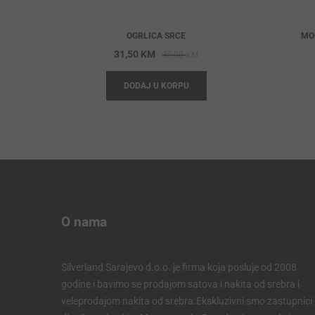
OGRLICA SRCE
MO
Original
Current
31,50
KM
35,00
KM
price
price
DODAJ U KORPU
was:
is:
35,00 KM.
31,50 KM.
O nama
Silverland Sarajevo d.o.o. je firma koja posluje od 2008
godine i bavimo se prodajom satova i nakita od srebra i
veleprodajom nakita od srebra.Ekskluzivni smo zastupnici 