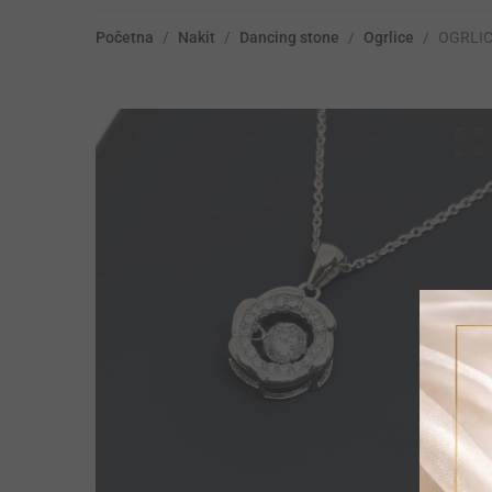
Početna
/
Nakit
/
Dancing stone
/
Ogrlice
/
OGRLIC