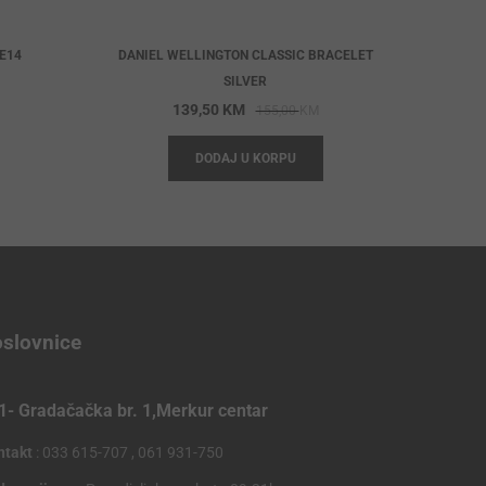
E14
DANIEL WELLINGTON CLASSIC BRACELET
iginal
rrent
SILVER
ice
ice
Original
Current
139,50
KM
155,00
KM
s:
price
price
DODAJ U KORPU
,00 KM.
,40 KM.
was:
is:
155,00 KM.
139,50 KM.
slovnice
1- Gradačačka br. 1,Merkur centar
ntakt
: 033 615-707 , 061 931-750