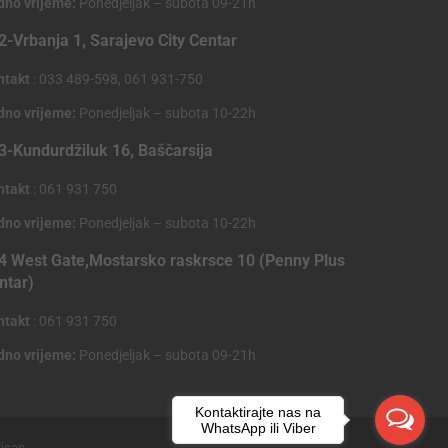
dno vrijeme:
Ponedjeljak – subota 09-21h
2-Vrbanja 1, Sarajevo City Centar
ntakt
: 033 489-598, 061 931-750
dno vrijeme:
Ponedjeljak – subota 10-22h
3-Kundurdžiluk 16, Baščarsija
ntakt
: 061 931 750
dno vrijeme:
Ponedjeljak – subota 10-22h
4 West Gate,Mostarsko raskrsce 10 (Penny Plus
ntar)
ntakt
: 061 931 750
dno vrijeme:
Ponedjeljak – subota 09-21h
Kontaktirajte nas na
WhatsApp ili Viber
lisan