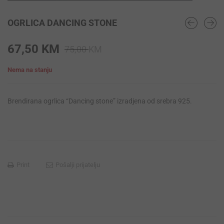
OGRLICA DANCING STONE
Original
Current
67,50
KM
75,00
KM
price
price
Nema na stanju
was:
is:
75,00 KM.
67,50 KM.
Brendirana ogrlica “Dancing stone” izradjena od srebra 925.
Print
Pošalji prijatelju