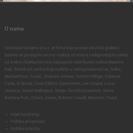
O nama
Silverland Sarajevo d.o.o. je firma koja posluje od 2008 godine i
bavimo se prodajom satova i nakita od srebra i veleprodajom nakita
od srebra.Ekskluzivni smo zastupnici i distributeri nakita Maestro
Italy. Brand-ovi satova koje nudimo u našoj prodavnici su, Seiko,
Michael Kors, Fossil, , Emporio Armani, Tommy Hilfiger, Essence,
Casio, G-Shock, Casio Edifice, Dainel Klein, Lee Cooper, Lorus
,Nautica, Daniel Wellington, Sergio Tacchini,Quantum, Santa
Barbara Polo, Citizen, Guess, Roberto Cavalli, Maserati, Tissot.
Uvjeti korištenja
Politika privatnosti
Politika kolačića