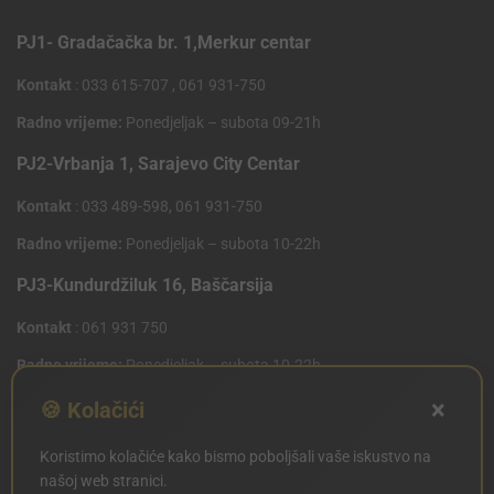
PJ1- Gradačačka br. 1,Merkur centar
Kontakt
: 033 615-707 , 061 931-750
Radno vrijeme:
Ponedjeljak – subota 09-21h
PJ2-Vrbanja 1, Sarajevo City Centar
Kontakt
: 033 489-598, 061 931-750
Radno vrijeme:
Ponedjeljak – subota 10-22h
PJ3-Kundurdžiluk 16, Baščarsija
Kontakt
: 061 931 750
Radno vrijeme:
Ponedjeljak – subota 10-22h
×
PJ4 West Gate,Mostarsko raskrsce 10 (Penny Plus
🍪 Kolačići
Centar)
Koristimo kolačiće kako bismo poboljšali vaše iskustvo na
Kontakt
: 061 931 750
našoj web stranici.