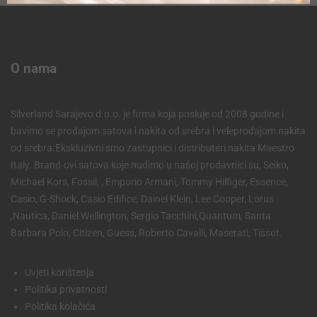
O nama
Silverland Sarajevo d.o.o. je firma koja posluje od 2008 godine i
bavimo se prodajom satova i nakita od srebra i veleprodajom nakita
od srebra.Ekskluzivni smo zastupnici i distributeri nakita Maestro
Italy. Brand-ovi satova koje nudimo u našoj prodavnici su, Seiko,
Michael Kors, Fossil, , Emporio Armani, Tommy Hilfiger, Essence,
Casio, G-Shock, Casio Edifice, Dainel Klein, Lee Cooper, Lorus
,Nautica, Daniel Wellington, Sergio Tacchini,Quantum, Santa
Barbara Polo, Citizen, Guess, Roberto Cavalli, Maserati, Tissot.
Uvjeti korištenja
Politika privatnosti
Politika kolačića