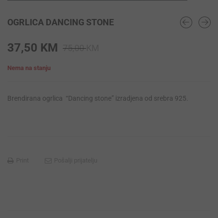
OGRLICA DANCING STONE
Original
Current
37,50
KM
75,00
KM
price
price
Nema na stanju
was:
is:
75,00 KM.
37,50 KM.
Brendirana ogrlica “Dancing stone” izradjena od srebra 925.
Print
Pošalji prijatelju