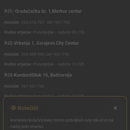
PJ1- Gradačačka br. 1,Merkur centar
Kontakt
: 033 615-707 , 061 931-750
Radno vrijeme:
Ponedjeljak – subota 09-21h
PJ2-Vrbanja 1, Sarajevo City Centar
Kontakt
: 033 489-598, 061 931-750
Radno vrijeme:
Ponedjeljak – subota 10-22h
PJ3-Kundurdžiluk 16, Baščarsija
Kontakt
: 061 931 750
Radno vrijeme:
Ponedjeljak – subota 10-22h
×
PJ4 West Gate,Mostarsko raskrsce 10 (Penny Plus
🍪 Kolačići
Centar)
Koristimo kolačiće kako bismo poboljšali vaše iskustvo na
Kontakt
: 061 931 750
našoj web stranici.