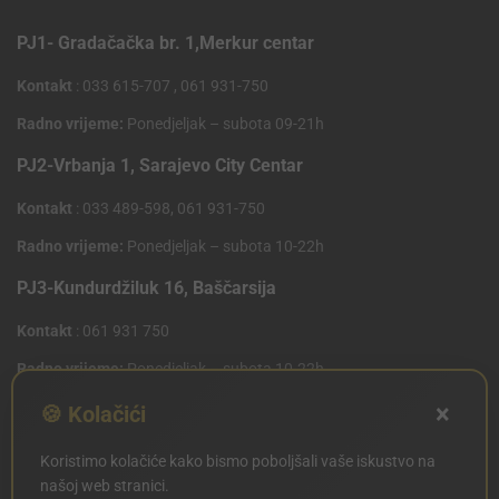
PJ1- Gradačačka br. 1,Merkur centar
Kontakt
: 033 615-707 , 061 931-750
Radno vrijeme:
Ponedjeljak – subota 09-21h
PJ2-Vrbanja 1, Sarajevo City Centar
Kontakt
: 033 489-598, 061 931-750
Radno vrijeme:
Ponedjeljak – subota 10-22h
PJ3-Kundurdžiluk 16, Baščarsija
Kontakt
: 061 931 750
Radno vrijeme:
Ponedjeljak – subota 10-22h
×
PJ4 West Gate,Mostarsko raskrsce 10 (Penny Plus
🍪 Kolačići
Centar)
Koristimo kolačiće kako bismo poboljšali vaše iskustvo na
Kontakt
: 061 931 750
našoj web stranici.