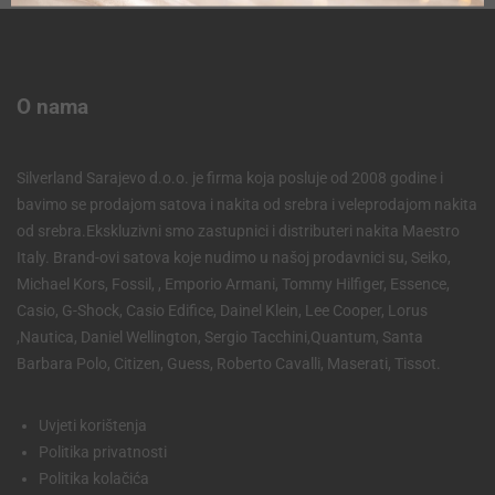
O nama
Silverland Sarajevo d.o.o. je firma koja posluje od 2008 godine i
bavimo se prodajom satova i nakita od srebra i veleprodajom nakita
od srebra.Ekskluzivni smo zastupnici i distributeri nakita Maestro
Italy. Brand-ovi satova koje nudimo u našoj prodavnici su, Seiko,
Michael Kors, Fossil, , Emporio Armani, Tommy Hilfiger, Essence,
Casio, G-Shock, Casio Edifice, Dainel Klein, Lee Cooper, Lorus
,Nautica, Daniel Wellington, Sergio Tacchini,Quantum, Santa
Barbara Polo, Citizen, Guess, Roberto Cavalli, Maserati, Tissot.
Uvjeti korištenja
Politika privatnosti
Politika kolačića