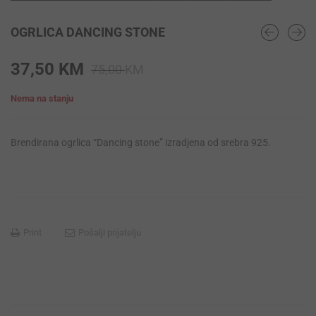
OGRLICA DANCING STONE
Original
Current
37,50
KM
75,00
KM
price
price
Nema na stanju
was:
is:
75,00 KM.
37,50 KM.
Brendirana ogrlica “Dancing stone” izradjena od srebra 925.
Print
Pošalji prijatelju