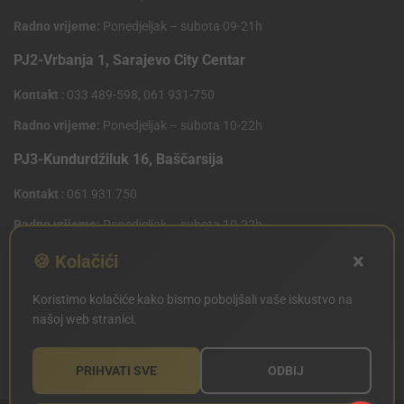
Radno vrijeme:
Ponedjeljak – subota 09-21h
PJ2-Vrbanja 1, Sarajevo City Centar
Kontakt
: 033 489-598, 061 931-750
Radno vrijeme:
Ponedjeljak – subota 10-22h
PJ3-Kundurdžiluk 16, Baščarsija
Kontakt
: 061 931 750
Radno vrijeme:
Ponedjeljak – subota 10-22h
×
PJ4 West Gate,Mostarsko raskrsce 10 (Penny Plus
🍪 Kolačići
Centar)
Koristimo kolačiće kako bismo poboljšali vaše iskustvo na
Kontakt
: 061 931 750
našoj web stranici.
Radno vrijeme:
Ponedjeljak – subota 09-21h
PRIHVATI SVE
ODBIJ