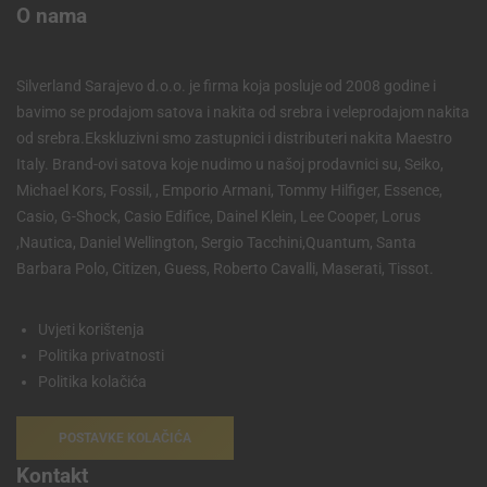
O nama
Silverland Sarajevo d.o.o. je firma koja posluje od 2008 godine i
bavimo se prodajom satova i nakita od srebra i veleprodajom nakita
od srebra.Ekskluzivni smo zastupnici i distributeri nakita Maestro
Italy. Brand-ovi satova koje nudimo u našoj prodavnici su, Seiko,
Michael Kors, Fossil, , Emporio Armani, Tommy Hilfiger, Essence,
Casio, G-Shock, Casio Edifice, Dainel Klein, Lee Cooper, Lorus
,Nautica, Daniel Wellington, Sergio Tacchini,Quantum, Santa
Barbara Polo, Citizen, Guess, Roberto Cavalli, Maserati, Tissot.
Uvjeti korištenja
Politika privatnosti
Politika kolačića
POSTAVKE KOLAČIĆA
Kontakt