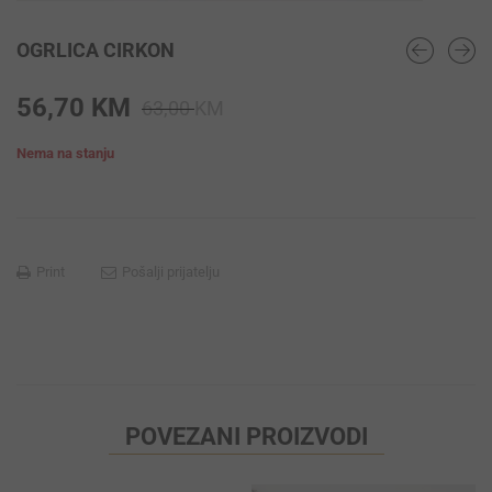
OGRLICA CIRKON
Original
Current
56,70
KM
63,00
KM
price
price
Nema na stanju
was:
is:
63,00 KM.
56,70 KM.
Print
Pošalji prijatelju
POVEZANI PROIZVODI