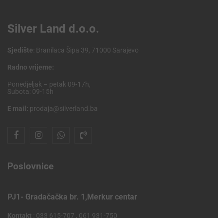
Silver Land d.o.o.
Sjedište
: Branilaca Šipa 39, 71000 Sarajevo
Radno vrijeme:
Ponedjeljak – petak 09-17h,
Subota: 09-15h
E mail:
prodaja@silverland.ba
Poslovnice
PJ1- Gradačačka br. 1,Merkur centar
Kontakt
: 033 615-707 , 061 931-750