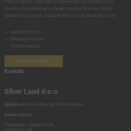
Casio, G-Shock, Casio Edifice, Dainel Klein, Lee Cooper, Lorus
,Nautica, Daniel Wellington, Sergio Tacchini,Quantum, Santa
Barbara Polo, Citizen, Guess, Roberto Cavalli, Maserati, Tissot.
Uvjeti korištenja
Politika privatnosti
Politika kolačića
POSTAVKE KOLAČIĆA
Kontakt
Silver Land d.o.o.
Sjedište
: Branilaca Šipa 39, 71000 Sarajevo
Radno vrijeme:
Ponedjeljak – petak 09-17h,
Subota: 09-15h