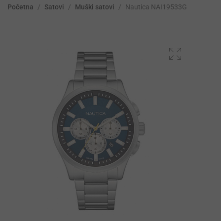
Početna
/
Satovi
/
Muški satovi
/
Nautica NAI19533G