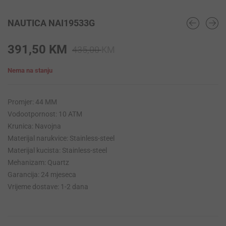
NAUTICA NAI19533G
Original
Current
391,50
KM
435,00
KM
price
price
Nema na stanju
was:
is:
435,00 KM.
391,50 KM.
Promjer: 44 MM
Vodootpornost: 10 ATM
Krunica: Navojna
Materijal narukvice: Stainless-steel
Materijal kucista: Stainless-steel
Mehanizam: Quartz
Garancija: 24 mjeseca
Vrijeme dostave: 1-2 dana