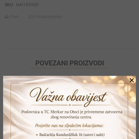
SKU:
NAI19533G
Print
Pošalji prijatelju
POVEZANI PROIZVODI
×