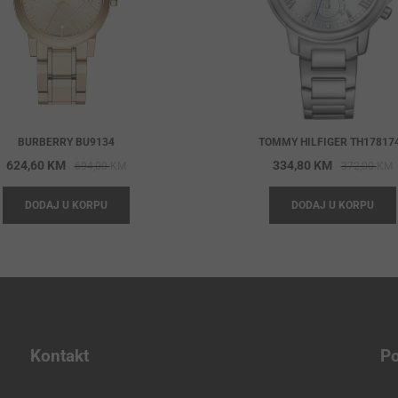
BURBERRY BU9134
TOMMY HILFIGER TH17817
Original
Current
O
C
624,60
KM
334,80
KM
694,00
KM
372,00
KM
price
price
p
p
DODAJ U KORPU
DODAJ U KORPU
was:
is:
w
i
694,00 KM.
624,60 KM.
3
3
Kontakt
Po