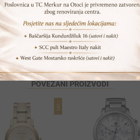
Print
Pošalji prijatelju
POVEZANI PROIZVODI
-10%