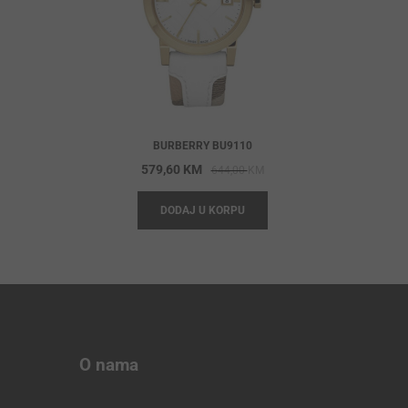
BURBERRY BU9110
Original
Current
579,60
KM
644,00
KM
price
price
DODAJ U KORPU
was:
is:
644,00 KM.
579,60 KM.
O nama