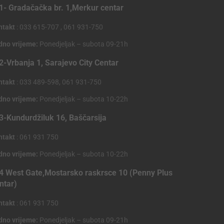
1- Gradačačka br. 1,Merkur centar
ntakt
: 033 615-707 , 061 931-750
dno vrijeme:
Ponedjeljak – subota 09-21h
2-Vrbanja 1, Sarajevo City Centar
ntakt
: 033 489-598, 061 931-750
dno vrijeme:
Ponedjeljak – subota 10-22h
3-Kundurdžiluk 16, Baščarsija
ntakt
: 061 931 750
dno vrijeme:
Ponedjeljak – subota 10-22h
4 West Gate,Mostarsko raskrsce 10 (Penny Plus
ntar)
ntakt
: 061 931 750
dno vrijeme:
Ponedjeljak – subota 09-21h