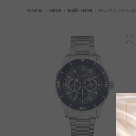
Početna
/
Satovi
/
Muški satovi
/
NAUTICA NAI1652