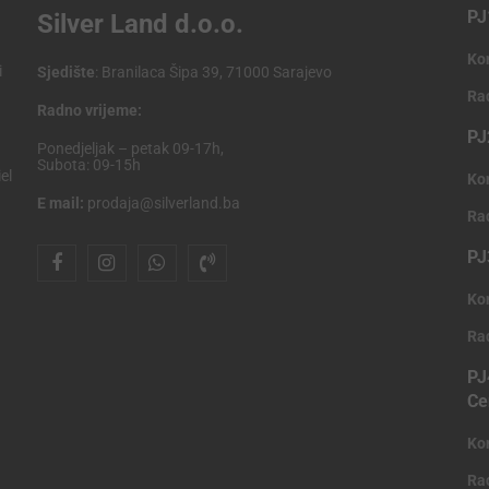
PJ
Silver Land d.o.o.
Ko
i
Sjedište
: Branilaca Šipa 39, 71000 Sarajevo
Ra
Radno vrijeme:
PJ
Ponedjeljak – petak 09-17h,
Subota: 09-15h
el
Ko
E mail:
prodaja@silverland.ba
Ra
PJ
Ko
Ra
PJ
Ce
Ko
Ra