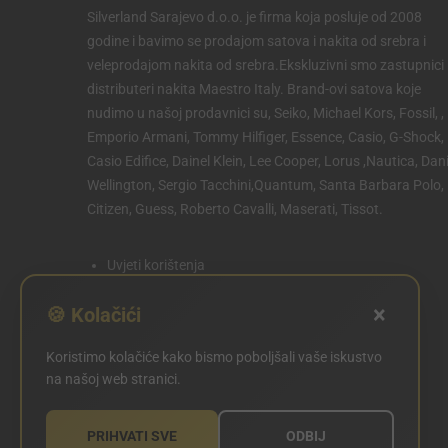
Silverland Sarajevo d.o.o. je firma koja posluje od 2008
godine i bavimo se prodajom satova i nakita od srebra i
veleprodajom nakita od srebra.Ekskluzivni smo zastupnici 
distributeri nakita Maestro Italy. Brand-ovi satova koje
nudimo u našoj prodavnici su, Seiko, Michael Kors, Fossil, ,
Emporio Armani, Tommy Hilfiger, Essence, Casio, G-Shock,
Casio Edifice, Dainel Klein, Lee Cooper, Lorus ,Nautica, Dani
Wellington, Sergio Tacchini,Quantum, Santa Barbara Polo,
Citizen, Guess, Roberto Cavalli, Maserati, Tissot.
Uvjeti korištenja
Politika privatnosti
×
🍪 Kolačići
Politika kolačića
Koristimo kolačiće kako bismo poboljšali vaše iskustvo
POSTAVKE KOLAČIĆA
na našoj web stranici.
PRIHVATI SVE
ODBIJ