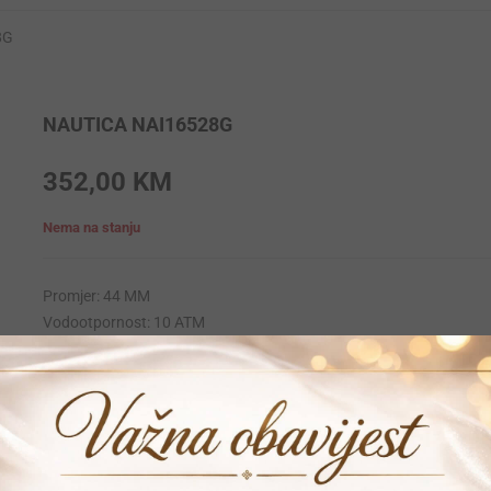
8G
NAUTICA NAI16528G
352,00
KM
Nema na stanju
Promjer: 44 MM
Vodootpornost: 10 ATM
Krunica: Navojna
Materijal narukvice: Stainless_steel
Materijal kucista: Stainless-steel
Mehanizam: Quartz
Garancija: 24 mjeseca
Vrijeme dostave: 1-2 dana