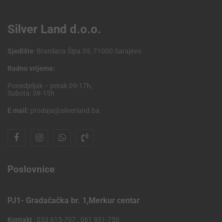
Silver Land d.o.o.
Sjedište
: Branilaca Šipa 39, 71000 Sarajevo
Radno vrijeme:
Ponedjeljak – petak 09-17h,
Subota: 09-15h
E mail:
prodaja@silverland.ba
Poslovnice
PJ1- Gradačačka br. 1,Merkur centar
Kontakt
: 033 615-707 , 061 931-750