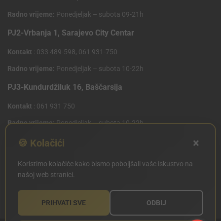
Radno vrijeme:
Ponedjeljak – subota 09-21h
PJ2-Vrbanja 1, Sarajevo City Centar
Kontakt
: 033 489-598, 061 931-750
Radno vrijeme:
Ponedjeljak – subota 10-22h
PJ3-Kundurdžiluk 16, Baščarsija
Kontakt
: 061 931 750
Radno vrijeme:
Ponedjeljak – subota 10-22h
×
PJ4 West Gate,Mostarsko raskrsce 10 (Penny Plus
🍪 Kolačići
Centar)
Koristimo kolačiće kako bismo poboljšali vaše iskustvo na
Kontakt
: 061 931 750
našoj web stranici.
Radno vrijeme:
Ponedjeljak – subota 09-21h
PRIHVATI SVE
ODBIJ