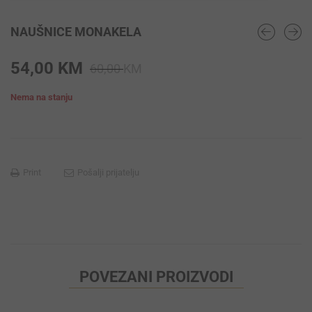
NAUŠNICE MONAKELA
Original
Current
54,00
KM
60,00
KM
price
price
Nema na stanju
was:
is:
60,00 KM.
54,00 KM.
Print
Pošalji prijatelju
POVEZANI PROIZVODI