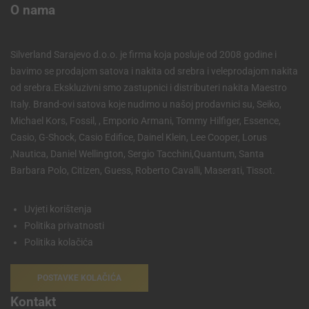
O nama
Silverland Sarajevo d.o.o. je firma koja posluje od 2008 godine i
bavimo se prodajom satova i nakita od srebra i veleprodajom nakita
od srebra.Ekskluzivni smo zastupnici i distributeri nakita Maestro
Italy. Brand-ovi satova koje nudimo u našoj prodavnici su, Seiko,
Michael Kors, Fossil, , Emporio Armani, Tommy Hilfiger, Essence,
Casio, G-Shock, Casio Edifice, Dainel Klein, Lee Cooper, Lorus
,Nautica, Daniel Wellington, Sergio Tacchini,Quantum, Santa
Barbara Polo, Citizen, Guess, Roberto Cavalli, Maserati, Tissot.
Uvjeti korištenja
Politika privatnosti
Politika kolačića
POSTAVKE KOLAČIĆA
Kontakt