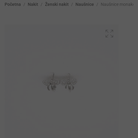
Početna
/
Nakit
/
Ženski nakit
/
Naušnice
/
Naušnice monakel