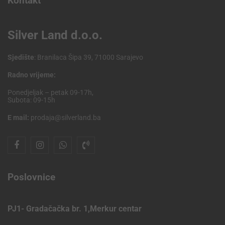
Kontakt
Silver Land d.o.o.
Sjedište
: Branilaca Šipa 39, 71000 Sarajevo
Radno vrijeme:
Ponedjeljak – petak 09-17h,
Subota: 09-15h
E mail:
prodaja@silverland.ba
Poslovnice
PJ1- Gradačačka br. 1,Merkur centar