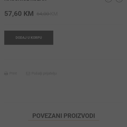
Original
Current
57,60
KM
64,00
KM
price
price
was:
is:
64,00 KM.
57,60 KM.
DODAJ U KORPU
Print
Pošalji prijatelju
POVEZANI PROIZVODI