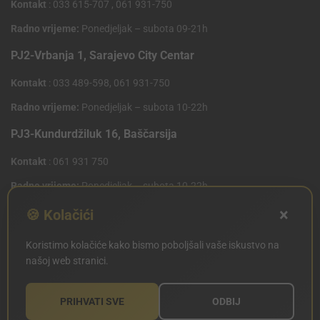
Kontakt
: 033 615-707 , 061 931-750
Radno vrijeme:
Ponedjeljak – subota 09-21h
PJ2-Vrbanja 1, Sarajevo City Centar
Kontakt
: 033 489-598, 061 931-750
Radno vrijeme:
Ponedjeljak – subota 10-22h
PJ3-Kundurdžiluk 16, Baščarsija
Kontakt
: 061 931 750
Radno vrijeme:
Ponedjeljak – subota 10-22h
×
PJ4 West Gate,Mostarsko raskrsce 10 (Penny Plus
🍪 Kolačići
Centar)
Koristimo kolačiće kako bismo poboljšali vaše iskustvo na
Kontakt
: 061 931 750
našoj web stranici.
Radno vrijeme:
Ponedjeljak – subota 09-21h
PRIHVATI SVE
ODBIJ