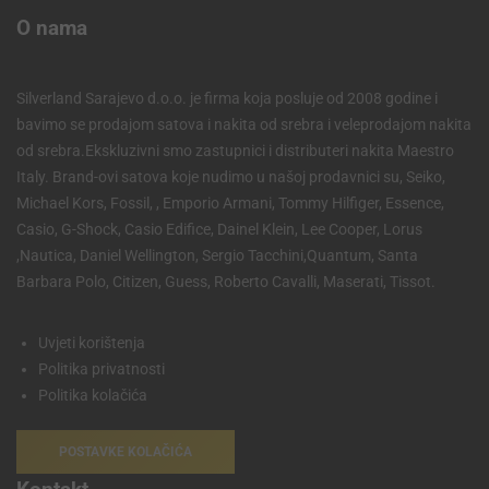
O nama
Silverland Sarajevo d.o.o. je firma koja posluje od 2008 godine i
bavimo se prodajom satova i nakita od srebra i veleprodajom nakita
od srebra.Ekskluzivni smo zastupnici i distributeri nakita Maestro
Italy. Brand-ovi satova koje nudimo u našoj prodavnici su, Seiko,
Michael Kors, Fossil, , Emporio Armani, Tommy Hilfiger, Essence,
Casio, G-Shock, Casio Edifice, Dainel Klein, Lee Cooper, Lorus
,Nautica, Daniel Wellington, Sergio Tacchini,Quantum, Santa
Barbara Polo, Citizen, Guess, Roberto Cavalli, Maserati, Tissot.
Uvjeti korištenja
Politika privatnosti
Politika kolačića
POSTAVKE KOLAČIĆA