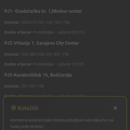
PJ1- Gradačačka br. 1,Merkur centar
Kontakt
: 033 615-707 , 061 931-750
Radno vrijeme:
Ponedjeljak – subota 09-21h
PJ2-Vrbanja 1, Sarajevo City Centar
Kontakt
: 033 489-598, 061 931-750
Radno vrijeme:
Ponedjeljak – subota 10-22h
PJ3-Kundurdžiluk 16, Baščarsija
Kontakt
: 061 931 750
Radno vrijeme:
Ponedjeljak – subota 10-22h
×
PJ4 West Gate,Mostarsko raskrsce 10 (Penny Plus
🍪 Kolačići
Centar)
Koristimo kolačiće kako bismo poboljšali vaše iskustvo na
Kontakt
: 061 931 750
našoj web stranici.