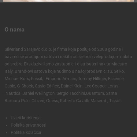
O nama
Silverland Sarajevo d.o.o. je firma koja posluje od 2008 godine i
bavimo se prodajom satova i nakita od srebra i veleprodajom nakita
od srebra.Ekskluzivni smo zastupnici i distributeri nakita Maestro
Italy. Brand-ovi satova koje nudimo u našoj prodavnici su, Seiko,
Michael Kors, Fossil, , Emporio Armani, Tommy Hilfiger, Essence,
Casio, G-Shock, Casio Edifice, Dainel Klein, Lee Cooper, Lorus
,Nautica, Daniel Wellington, Sergio Tacchini,Quantum, Santa
Barbara Polo, Citizen, Guess, Roberto Cavalli, Maserati, Tissot.
Uvjeti korištenja
Politika privatnosti
Politika kolačića