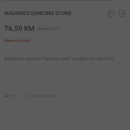
NAUSNICE DANCING STONE
Original
Current
76,50
KM
85,00
KM
price
price
Nema na stanju
was:
is:
85,00 KM.
76,50 KM.
Brendirane nausnice “Dancing stone” izradjene od srebra 925.
Print
Pošalji prijatelju