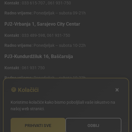
Kontakt
: 033 615-707 , 061 931-750
Radno vrijeme:
Ponedjeljak – subota 09-21h
PJ2-Vrbanja 1, Sarajevo City Centar
Kontakt
: 033 489-598, 061 931-750
Radno vrijeme:
Ponedjeljak – subota 10-22h
PJ3-Kundurdžiluk 16, Baščarsija
Kontakt
: 061 931 750
Radno vrijeme:
Ponedjeljak – subota 10-22h
×
PJ4 West Gate,Mostarsko raskrsce 10 (Penny Plus
🍪 Kolačići
Centar)
Koristimo kolačiće kako bismo poboljšali vaše iskustvo na
Kontakt
: 061 931 750
našoj web stranici.
Radno vrijeme:
Ponedjeljak – subota 09-21h
PRIHVATI SVE
ODBIJ