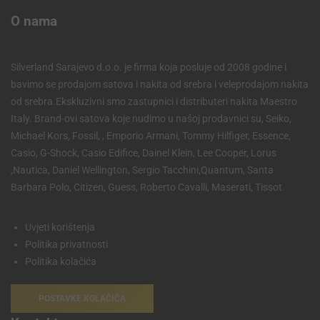
O nama
Silverland Sarajevo d.o.o. je firma koja posluje od 2008 godine i
bavimo se prodajom satova i nakita od srebra i veleprodajom nakita
od srebra.Ekskluzivni smo zastupnici i distributeri nakita Maestro
Italy. Brand-ovi satova koje nudimo u našoj prodavnici su, Seiko,
Michael Kors, Fossil, , Emporio Armani, Tommy Hilfiger, Essence,
Casio, G-Shock, Casio Edifice, Dainel Klein, Lee Cooper, Lorus
,Nautica, Daniel Wellington, Sergio Tacchini,Quantum, Santa
Barbara Polo, Citizen, Guess, Roberto Cavalli, Maserati, Tissot.
Uvjeti korištenja
Politika privatnosti
Politika kolačića
POSTAVKE KOLAČIĆA