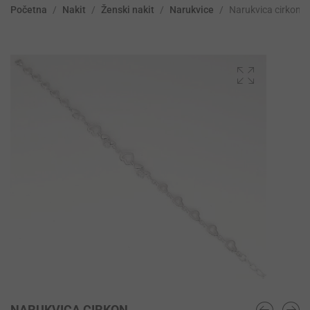
Početna
/
Nakit
/
Ženski nakit
/
Narukvice
/
Narukvica cirkon
NARUKVICA CIRKON