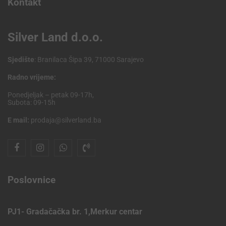
Kontakt
Silver Land d.o.o.
Sjedište
: Branilaca Šipa 39, 71000 Sarajevo
Radno vrijeme:
Ponedjeljak – petak 09-17h,
Subota: 09-15h
E mail:
prodaja@silverland.ba
Poslovnice
PJ1- Gradačačka br. 1,Merkur centar