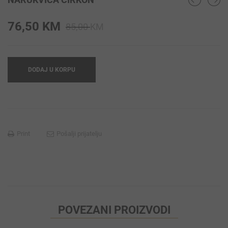
Original
Current
76,50
KM
85,00
KM
price
price
was:
is:
85,00 KM.
76,50 KM.
DODAJ U KORPU
Print
Pošalji prijatelju
POVEZANI PROIZVODI