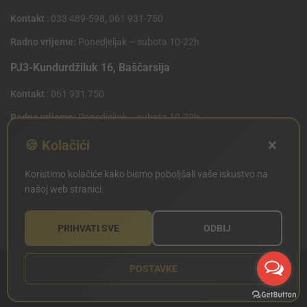
Kontakt
: 033 489-598, 061 931-750
Radno vrijeme:
Ponedjeljak – subota 10-22h
PJ3-Kundurdžiluk 16, Baščarsija
Kontakt
: 061 931 750
Radno vrijeme:
Ponedjeljak – subota 10-22h
×
PJ4 West Gate,Mostarsko raskrsce 10 (Penny Plus
🍪 Kolačići
Centar)
Koristimo kolačiće kako bismo poboljšali vaše iskustvo na
Kontakt
: 061 931 750
našoj web stranici.
Radno vrijeme:
Ponedjeljak – subota 09-21h
PRIHVATI SVE
ODBIJ
POSTAVKE
Copyright © SILVERLAND 2020. Sva prava zadržana.
Sitemap
Created
by Articoolisan