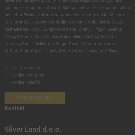
Silverland Sarajevo d.o.o. je firma koja posluje od 2008 godine i
bavimo se prodajom satova i nakita od srebra i veleprodajom nakita
od srebra.Ekskluzivni smo zastupnici i distributeri nakita Maestro
Italy. Brand-ovi satova koje nudimo u našoj prodavnici su, Seiko,
Michael Kors, Fossil, , Emporio Armani, Tommy Hilfiger, Essence,
Casio, G-Shock, Casio Edifice, Dainel Klein, Lee Cooper, Lorus
,Nautica, Daniel Wellington, Sergio Tacchini,Quantum, Santa
Barbara Polo, Citizen, Guess, Roberto Cavalli, Maserati, Tissot.
Uvjeti korištenja
Politika privatnosti
Politika kolačića
POSTAVKE KOLAČIĆA
Kontakt
Silver Land d.o.o.