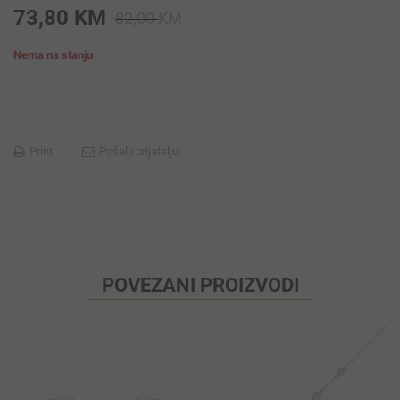
Original
Current
73,80
KM
82,00
KM
price
price
Nema na stanju
was:
is:
82,00 KM.
73,80 KM.
Print
Pošalji prijatelju
POVEZANI PROIZVODI