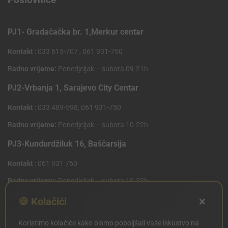
PJ1- Gradačačka br. 1,Merkur centar
Kontakt
: 033 615-707 , 061 931-750
Radno vrijeme:
Ponedjeljak – subota 09-21h
PJ2-Vrbanja 1, Sarajevo City Centar
Kontakt
: 033 489-598, 061 931-750
Radno vrijeme:
Ponedjeljak – subota 10-22h
PJ3-Kundurdžiluk 16, Baščarsija
Kontakt
: 061 931 750
Radno vrijeme:
Ponedjeljak – subota 10-22h
×
PJ4 West Gate,Mostarsko raskrsce 10 (Penny Plus
🍪 Kolačići
Centar)
Koristimo kolačiće kako bismo poboljšali vaše iskustvo na