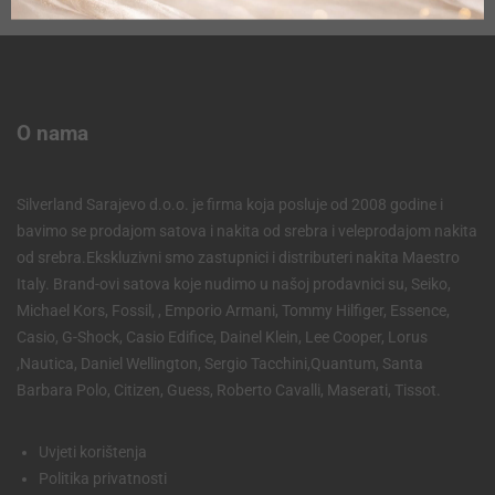
O nama
Silverland Sarajevo d.o.o. je firma koja posluje od 2008 godine i
bavimo se prodajom satova i nakita od srebra i veleprodajom nakita
od srebra.Ekskluzivni smo zastupnici i distributeri nakita Maestro
Italy. Brand-ovi satova koje nudimo u našoj prodavnici su, Seiko,
Michael Kors, Fossil, , Emporio Armani, Tommy Hilfiger, Essence,
Casio, G-Shock, Casio Edifice, Dainel Klein, Lee Cooper, Lorus
,Nautica, Daniel Wellington, Sergio Tacchini,Quantum, Santa
Barbara Polo, Citizen, Guess, Roberto Cavalli, Maserati, Tissot.
Uvjeti korištenja
Politika privatnosti