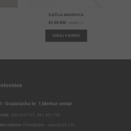
DJEČIJA NARUKVICA
riginal
urrent
Original
Current
81,00
KM
90,00
KM
rice
rice
price
price
DODAJ U KORPU
as:
:
was:
is:
10,80 KM.
9,75 KM.
90,00 KM.
81,00 KM.
slovnice
1- Gradačačka br. 1,Merkur centar
ntakt
: 033 615-707 , 061 931-750
dno vrijeme:
Ponedjeljak – subota 09-21h