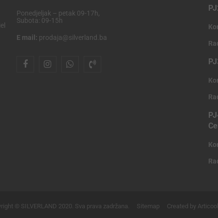
PJ
Ponedjeljak – petak 09-17h,
Subota: 09-15h
el
Ko
E mail:
prodaja@silverland.ba
Ra
PJ
Ko
Ra
PJ
Ce
Ko
Ra
right © SILVERLAND 2020. Sva prava zadržana.
Sitemap
Created by Articoo