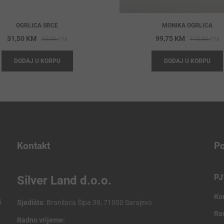
OGRLICA SRCE
MONIKA OGRLICA
Original
Current
O
C
31,50
KM
99,75
KM
35,00
KM
110,80
KM
price
price
p
p
DODAJ U KORPU
DODAJ U KORPU
was:
is:
w
is
35,00 KM.
31,50 KM.
1
9
Kontakt
Po
PJ
Silver Land d.o.o.
Ko
i
Sjedište
: Branilaca Šipa 39, 71000 Sarajevo
Ra
Radno vrijeme: