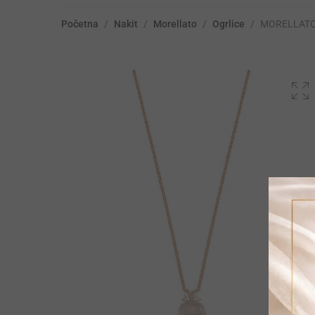
Početna
/
Nakit
/
Morellato
/
Ogrlice
/
MORELLATO