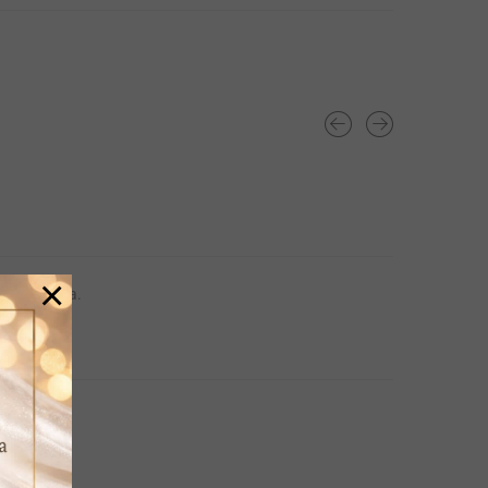
×
jskog čelika.