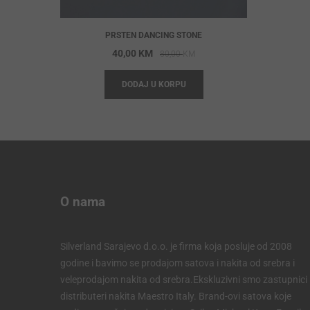
PRSTEN DANCING STONE
Original
Current
40,00
KM
80,00
KM
price
price
DODAJ U KORPU
was:
is:
80,00 KM.
40,00 KM.
O nama
Silverland Sarajevo d.o.o. je firma koja posluje od 2008
godine i bavimo se prodajom satova i nakita od srebra i
veleprodajom nakita od srebra.Ekskluzivni smo zastupnici 
distributeri nakita Maestro Italy. Brand-ovi satova koje