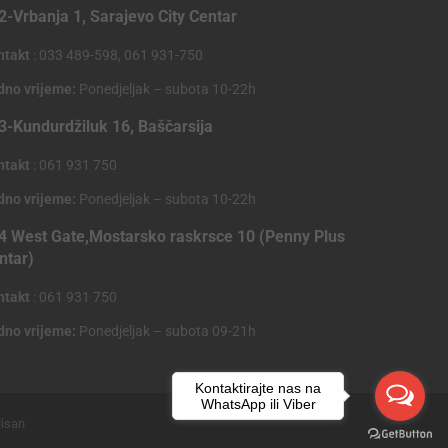
2-Vrbanja 1, Sarajevo City Centar
ntakt
: 033 489-598, 061 931-750
dno vrijeme:
Ponedjeljak – subota 10-22h
3-Kundurdžiluk 16, Baščarsija
ntakt
: 061 931 750
dno vrijeme:
Ponedjeljak – subota 10-22h
4 West Gate,Mostarsko raskrsce 10 (Penny Plus
ntar)
ntakt
: 061 931 750
dno vrijeme:
Ponedjeljak – subota 09-21h
Kontaktirajte nas na
WhatsApp ili Viber
lisan