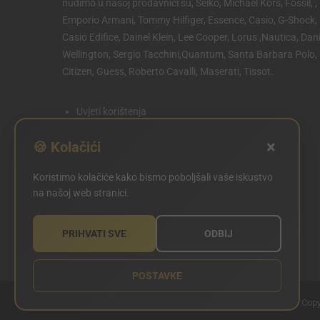
nudimo u našoj prodavnici su, Seiko, Michael Kors, Fossil, ,
Emporio Armani, Tommy Hilfiger, Essence, Casio, G-Shock,
Casio Edifice, Dainel Klein, Lee Cooper, Lorus ,Nautica, Dani
Wellington, Sergio Tacchini,Quantum, Santa Barbara Polo,
Citizen, Guess, Roberto Cavalli, Maserati, Tissot.
Uvjeti korištenja
Politika privatnosti
×
🍪 Kolačići
Politika kolačića
Koristimo kolačiće kako bismo poboljšali vaše iskustvo
POSTAVKE KOLAČIĆA
na našoj web stranici.
PRIHVATI SVE
ODBIJ
POSTAVKE
Copy