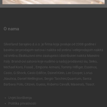
O nama
Silverland Sarajevo d.o.o. je firma koja posluje od 2008 godine i
bavimo se prodajom satova i nakita od srebra i veleprodajom nakita
od srebra.Ekskluzivni smo zastupnici i distributeri nakita Maestro
Italy. Brand-ovi satova koje nudimo u našoj prodavnici su, Seiko,
Michael Kors, Fossil, , Emporio Armani, Tommy Hilfiger, Essence,
Casio, G-Shock, Casio Edifice, Dainel Klein, Lee Cooper, Lorus
,Nautica, Daniel Wellington, Sergio Tacchini,Quantum, Santa
Barbara Polo, Citizen, Guess, Roberto Cavalli, Maserati, Tissot.
Uvjeti korištenja
Politika privatnosti