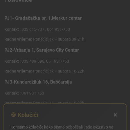
PJ1- Gradačačka br. 1,Merkur centar
Kontakt
: 033 615-707 , 061 931-750
Radno vrijeme:
Ponedjeljak – subota 09-21h
PJ2-Vrbanja 1, Sarajevo City Centar
Kontakt
: 033 489-598, 061 931-750
Radno vrijeme:
Ponedjeljak – subota 10-22h
PJ3-Kundurdžiluk 16, Baščarsija
Kontakt
: 061 931 750
Radno vrijeme:
Ponedjeljak – subota 10-22h
×
PJ4 West Gate,Mostarsko raskrsce 10 (Penny Plus
🍪 Kolačići
Centar)
Koristimo kolačiće kako bismo poboljšali vaše iskustvo na