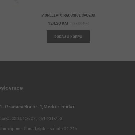
MORELLATO NAUSNICE SAUZ08
iginal
rrent
Original
Current
124,20
KM
138,00
KM
ice
ice
price
price
DODAJ U KORPU
s:
was:
is:
,00 KM.
,80 KM.
138,00 KM.
124,20 KM.
slovnice
1- Gradačačka br. 1,Merkur centar
ntakt
: 033 615-707 , 061 931-750
dno vrijeme:
Ponedjeljak – subota 09-21h