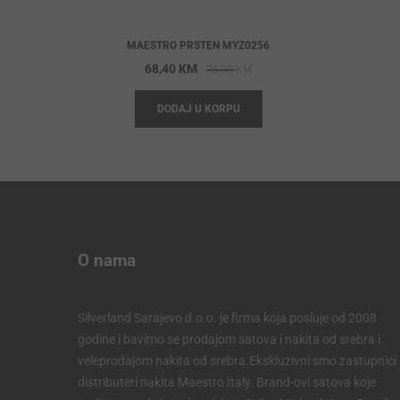
MAESTRO PRSTEN MYZ0256
Original
Current
68,40
KM
76,00
KM
price
price
DODAJ U KORPU
was:
is:
76,00 KM.
68,40 KM.
O nama
Silverland Sarajevo d.o.o. je firma koja posluje od 2008
godine i bavimo se prodajom satova i nakita od srebra i
veleprodajom nakita od srebra.Ekskluzivni smo zastupnici 
distributeri nakita Maestro Italy. Brand-ovi satova koje