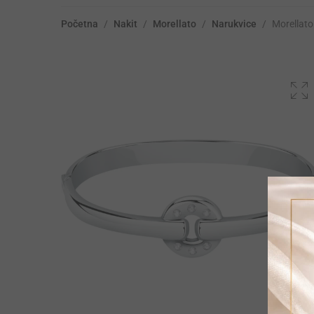
Početna
/
Nakit
/
Morellato
/
Narukvice
/
Morellat