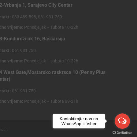
2-Vrbanja 1, Sarajevo City Centar
ntakt
: 033 489-598, 061 931-750
dno vrijeme:
Ponedjeljak – subota 10-22h
3-Kundurdžiluk 16, Baščarsija
ntakt
: 061 931 750
dno vrijeme:
Ponedjeljak – subota 10-22h
4 West Gate,Mostarsko raskrsce 10 (Penny Plus
ntar)
ntakt
: 061 931 750
dno vrijeme:
Ponedjeljak – subota 09-21h
Kontaktirajte nas na
WhatsApp ili Viber
lisan