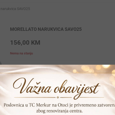
o narukvica SAVO25
MORELLATO NARUKVICA SAVO25
156,00
KM
Nema na stanju
Brendirana narukvica Morellato izrađena od najkvalitetnijeg antiale
Print
Pošalji prijatelju