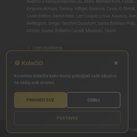
nudimo u našoj prodavnici su, Seiko, Michael Kors, Fossil, ,
Emporio Armani, Tommy Hilfiger, Essence, Casio, G-Shock,
Casio Edifice, Dainel Klein, Lee Cooper, Lorus ,Nautica, Dani
Wellington, Sergio Tacchini,Quantum, Santa Barbara Polo,
Citizen, Guess, Roberto Cavalli, Maserati, Tissot.
Uvjeti korištenja
Politika privatnosti
×
🍪 Kolačići
Politika kolačića
Koristimo kolačiće kako bismo poboljšali vaše iskustvo
POSTAVKE KOLAČIĆA
na našoj web stranici.
PRIHVATI SVE
ODBIJ
POSTAVKE
Copy