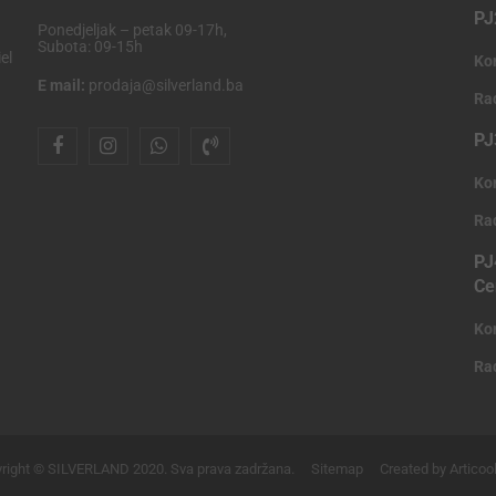
PJ
Ponedjeljak – petak 09-17h,
Subota: 09-15h
el
Ko
E mail:
prodaja@silverland.ba
Ra
PJ
Ko
Ra
PJ
Ce
Ko
Ra
right © SILVERLAND 2020. Sva prava zadržana.
Sitemap
Created by Articoo