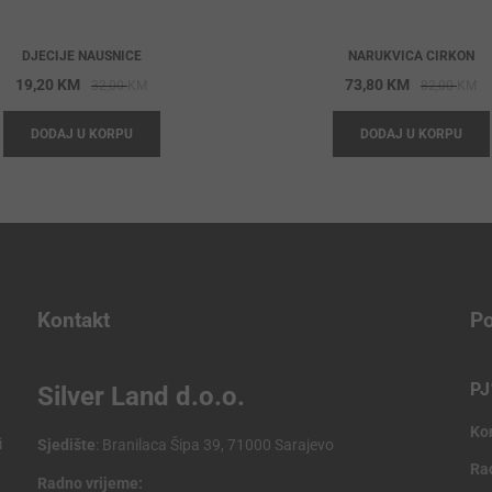
DJECIJE NAUSNICE
NARUKVICA CIRKON
Original
Current
Or
Cu
19,20
KM
73,80
KM
32,00
KM
82,00
KM
price
price
pr
pr
DODAJ U KORPU
DODAJ U KORPU
was:
is:
wa
is:
32,00 KM.
19,20 KM.
82
73
Kontakt
Po
PJ
Silver Land d.o.o.
Ko
i
Sjedište
: Branilaca Šipa 39, 71000 Sarajevo
Ra
Radno vrijeme: