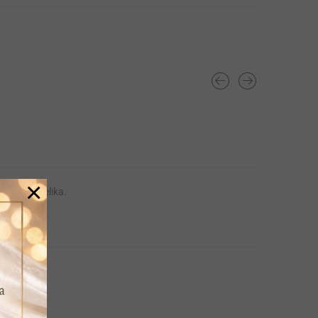
×
rgijskog čelika.