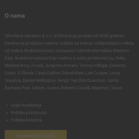
O nama
Silverland Sarajevo d.o.o. je firma koja posluje od 2008 godine i
bavimo se prodajom satova i nakita od srebra i veleprodajom nakita
od srebra.Ekskluzivni smo zastupnici i distributeri nakita Maestro
Italy. Brand-ovi satova koje nudimo u našoj prodavnici su, Seiko,
Michael Kors, Fossil, , Emporio Armani, Tommy Hilfiger, Essence,
Casio, G-Shock, Casio Edifice, Dainel Klein, Lee Cooper, Lorus
,Nautica, Daniel Wellington, Sergio Tacchini,Quantum, Santa
Barbara Polo, Citizen, Guess, Roberto Cavalli, Maserati, Tissot.
Uvjeti korištenja
Politika privatnosti
Politika kolačića
POSTAVKE KOLAČIĆA