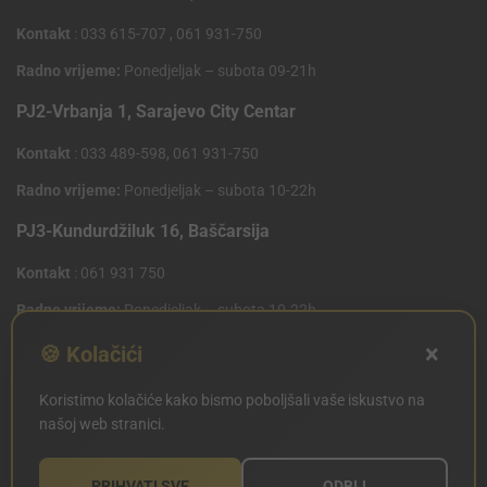
Kontakt
: 033 615-707 , 061 931-750
Radno vrijeme:
Ponedjeljak – subota 09-21h
PJ2-Vrbanja 1, Sarajevo City Centar
Kontakt
: 033 489-598, 061 931-750
Radno vrijeme:
Ponedjeljak – subota 10-22h
PJ3-Kundurdžiluk 16, Baščarsija
Kontakt
: 061 931 750
Radno vrijeme:
Ponedjeljak – subota 10-22h
×
PJ4 West Gate,Mostarsko raskrsce 10 (Penny Plus
🍪 Kolačići
Centar)
Koristimo kolačiće kako bismo poboljšali vaše iskustvo na
Kontakt
: 061 931 750
našoj web stranici.
Radno vrijeme:
Ponedjeljak – subota 09-21h
PRIHVATI SVE
ODBIJ