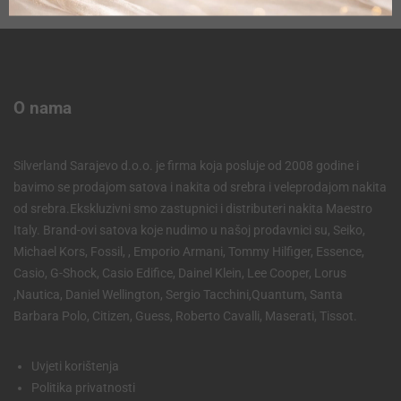
O nama
Silverland Sarajevo d.o.o. je firma koja posluje od 2008 godine i
bavimo se prodajom satova i nakita od srebra i veleprodajom nakita
od srebra.Ekskluzivni smo zastupnici i distributeri nakita Maestro
Italy. Brand-ovi satova koje nudimo u našoj prodavnici su, Seiko,
Michael Kors, Fossil, , Emporio Armani, Tommy Hilfiger, Essence,
Casio, G-Shock, Casio Edifice, Dainel Klein, Lee Cooper, Lorus
,Nautica, Daniel Wellington, Sergio Tacchini,Quantum, Santa
Barbara Polo, Citizen, Guess, Roberto Cavalli, Maserati, Tissot.
Uvjeti korištenja
Politika privatnosti