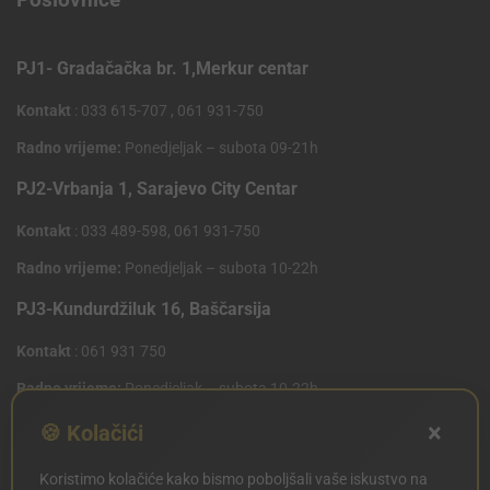
PJ1- Gradačačka br. 1,Merkur centar
Kontakt
: 033 615-707 , 061 931-750
Radno vrijeme:
Ponedjeljak – subota 09-21h
PJ2-Vrbanja 1, Sarajevo City Centar
Kontakt
: 033 489-598, 061 931-750
Radno vrijeme:
Ponedjeljak – subota 10-22h
PJ3-Kundurdžiluk 16, Baščarsija
Kontakt
: 061 931 750
Radno vrijeme:
Ponedjeljak – subota 10-22h
×
PJ4 West Gate,Mostarsko raskrsce 10 (Penny Plus
🍪 Kolačići
Centar)
Koristimo kolačiće kako bismo poboljšali vaše iskustvo na