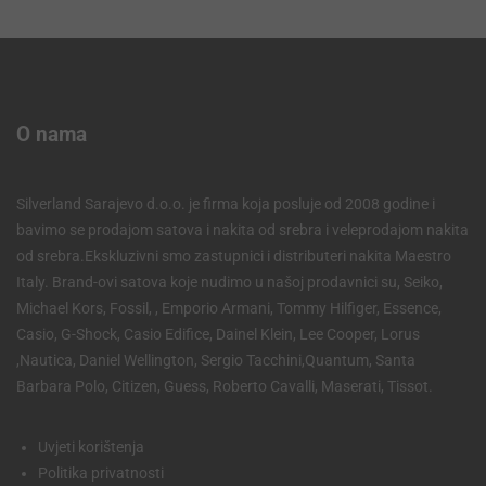
O nama
Silverland Sarajevo d.o.o. je firma koja posluje od 2008 godine i
bavimo se prodajom satova i nakita od srebra i veleprodajom nakita
od srebra.Ekskluzivni smo zastupnici i distributeri nakita Maestro
Italy. Brand-ovi satova koje nudimo u našoj prodavnici su, Seiko,
Michael Kors, Fossil, , Emporio Armani, Tommy Hilfiger, Essence,
Casio, G-Shock, Casio Edifice, Dainel Klein, Lee Cooper, Lorus
,Nautica, Daniel Wellington, Sergio Tacchini,Quantum, Santa
Barbara Polo, Citizen, Guess, Roberto Cavalli, Maserati, Tissot.
Uvjeti korištenja
Politika privatnosti