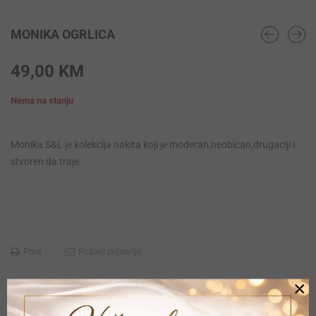
MONIKA OGRLICA
49,00
KM
Nema na stanju
Monika S&L je kolekcija nakita koji je moderan,neobican,drugaciji i
stvoren da traje.
Print
Pošalji prijatelju
×