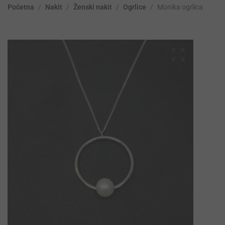
Početna
/
Nakit
/
Ženski nakit
/
Ogrlice
/
Monika ogrlica