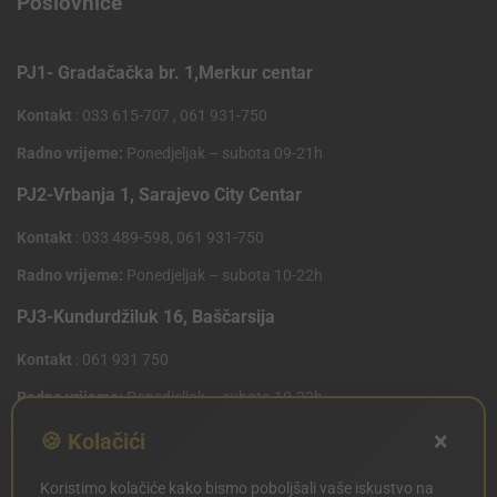
Poslovnice
PJ1- Gradačačka br. 1,Merkur centar
Kontakt
: 033 615-707 , 061 931-750
Radno vrijeme:
Ponedjeljak – subota 09-21h
PJ2-Vrbanja 1, Sarajevo City Centar
Kontakt
: 033 489-598, 061 931-750
Radno vrijeme:
Ponedjeljak – subota 10-22h
PJ3-Kundurdžiluk 16, Baščarsija
Kontakt
: 061 931 750
Radno vrijeme:
Ponedjeljak – subota 10-22h
×
🍪 Kolačići
PJ4 West Gate,Mostarsko raskrsce 10 (Penny Plus
Centar)
Koristimo kolačiće kako bismo poboljšali vaše iskustvo na