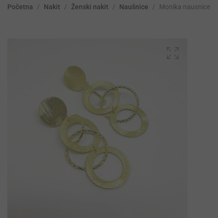
Početna
/
Nakit
/
Ženski nakit
/
Naušnice
/
Monika nausnice