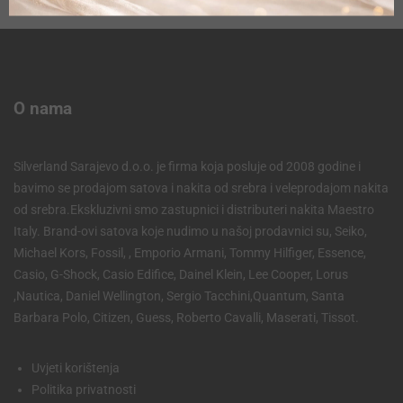
O nama
Silverland Sarajevo d.o.o. je firma koja posluje od 2008 godine i
bavimo se prodajom satova i nakita od srebra i veleprodajom nakita
od srebra.Ekskluzivni smo zastupnici i distributeri nakita Maestro
Italy. Brand-ovi satova koje nudimo u našoj prodavnici su, Seiko,
Michael Kors, Fossil, , Emporio Armani, Tommy Hilfiger, Essence,
Casio, G-Shock, Casio Edifice, Dainel Klein, Lee Cooper, Lorus
,Nautica, Daniel Wellington, Sergio Tacchini,Quantum, Santa
Barbara Polo, Citizen, Guess, Roberto Cavalli, Maserati, Tissot.
Uvjeti korištenja
Politika privatnosti