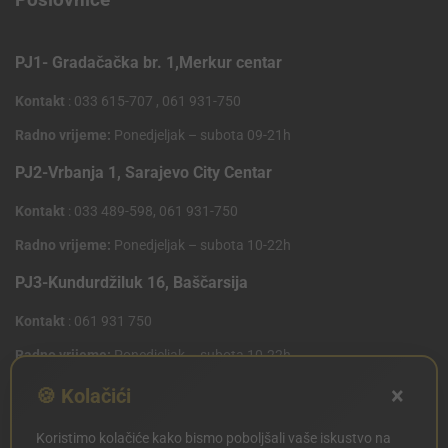
PJ1- Gradačačka br. 1,Merkur centar
Kontakt
: 033 615-707 , 061 931-750
Radno vrijeme:
Ponedjeljak – subota 09-21h
PJ2-Vrbanja 1, Sarajevo City Centar
Kontakt
: 033 489-598, 061 931-750
Radno vrijeme:
Ponedjeljak – subota 10-22h
PJ3-Kundurdžiluk 16, Baščarsija
Kontakt
: 061 931 750
Radno vrijeme:
Ponedjeljak – subota 10-22h
×
PJ4 West Gate,Mostarsko raskrsce 10 (Penny Plus
🍪 Kolačići
Centar)
Koristimo kolačiće kako bismo poboljšali vaše iskustvo na