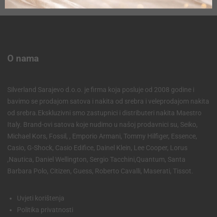
O nama
Silverland Sarajevo d.o.o. je firma koja posluje od 2008 godine i
bavimo se prodajom satova i nakita od srebra i veleprodajom nakita
od srebra.Ekskluzivni smo zastupnici i distributeri nakita Maestro
Italy. Brand-ovi satova koje nudimo u našoj prodavnici su, Seiko,
Michael Kors, Fossil, , Emporio Armani, Tommy Hilfiger, Essence,
Casio, G-Shock, Casio Edifice, Dainel Klein, Lee Cooper, Lorus
,Nautica, Daniel Wellington, Sergio Tacchini,Quantum, Santa
Barbara Polo, Citizen, Guess, Roberto Cavalli, Maserati, Tissot.
Uvjeti korištenja
Politika privatnosti