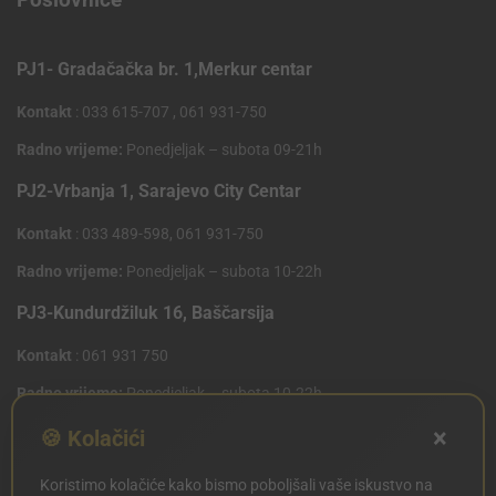
PJ1- Gradačačka br. 1,Merkur centar
Kontakt
: 033 615-707 , 061 931-750
Radno vrijeme:
Ponedjeljak – subota 09-21h
PJ2-Vrbanja 1, Sarajevo City Centar
Kontakt
: 033 489-598, 061 931-750
Radno vrijeme:
Ponedjeljak – subota 10-22h
PJ3-Kundurdžiluk 16, Baščarsija
Kontakt
: 061 931 750
Radno vrijeme:
Ponedjeljak – subota 10-22h
×
PJ4 West Gate,Mostarsko raskrsce 10 (Penny Plus
🍪 Kolačići
Centar)
Koristimo kolačiće kako bismo poboljšali vaše iskustvo na