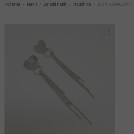
Početna
/
Nakit
/
Ženski nakit
/
Naušnice
/
MONIKA NAUSNIC