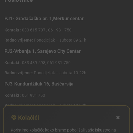
PJ1- Gradačačka br. 1,Merkur centar
Kontakt
: 033 615-707 , 061 931-750
Radno vrijeme:
Ponedjeljak – subota 09-21h
PJ2-Vrbanja 1, Sarajevo City Centar
Kontakt
: 033 489-598, 061 931-750
Radno vrijeme:
Ponedjeljak – subota 10-22h
PJ3-Kundurdžiluk 16, Baščarsija
Kontakt
: 061 931 750
Radno vrijeme:
Ponedjeljak – subota 10-22h
×
PJ4 West Gate,Mostarsko raskrsce 10 (Penny Plus
🍪 Kolačići
Centar)
Koristimo kolačiće kako bismo poboljšali vaše iskustvo na