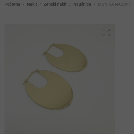
Početna
/
Nakit
/
Ženski nakit
/
Naušnice
/
MONIKA NAUSNIC