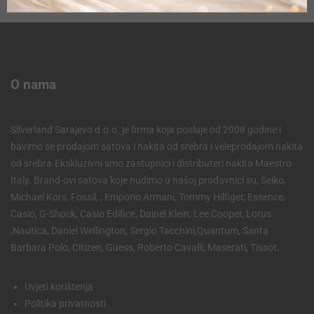
O nama
Silverland Sarajevo d.o.o. je firma koja posluje od 2008 godine i
bavimo se prodajom satova i nakita od srebra i veleprodajom nakita
od srebra.Ekskluzivni smo zastupnici i distributeri nakita Maestro
Italy. Brand-ovi satova koje nudimo u našoj prodavnici su, Seiko,
Michael Kors, Fossil, , Emporio Armani, Tommy Hilfiger, Essence,
Casio, G-Shock, Casio Edifice, Dainel Klein, Lee Cooper, Lorus
,Nautica, Daniel Wellington, Sergio Tacchini,Quantum, Santa
Barbara Polo, Citizen, Guess, Roberto Cavalli, Maserati, Tissot.
Uvjeti korištenja
Politika privatnosti