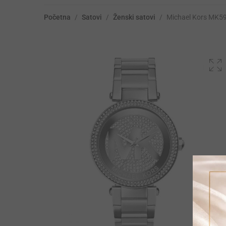
Početna
/
Satovi
/
Ženski satovi
/
Michael Kors MK5