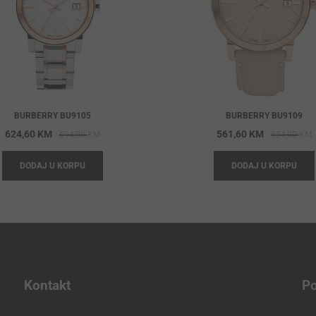
BURBERRY BU9105
BURBERRY BU9109
Original
Current
O
C
624,60
KM
561,60
KM
694,00
KM
624,00
KM
price
price
p
p
DODAJ U KORPU
DODAJ U KORPU
was:
is:
w
i
694,00 KM.
624,60 KM.
6
5
Kontakt
Po