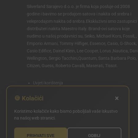
Silverland Sarajevo d.o.o. je firma koja posluje od 2008
godine i bavimo se prodajom satova i nakita od srebra i
veleprodajom nakita od srebra.Ekskluzivni smo zastupnici 
distributeri nakita Maestro Italy. Brand-ovi satova koje
nudimo u našoj prodavnici su, Seiko, Michael Kors, Fossil, ,
Emporio Armani, Tommy Hilfiger, Essence, Casio, G-Shock,
Casio Edifice, Dainel Klein, Lee Cooper, Lorus ,Nautica, Dani
Wellington, Sergio Tacchini,Quantum, Santa Barbara Polo,
Citizen, Guess, Roberto Cavalli, Maserati, Tissot.
Uvjeti korištenja
Politika privatnosti
×
🍪 Kolačići
Politika kolačića
Koristimo kolačiće kako bismo poboljšali vaše iskustvo
POSTAVKE KOLAČIĆA
na našoj web stranici.
PRIHVATI SVE
ODBIJ