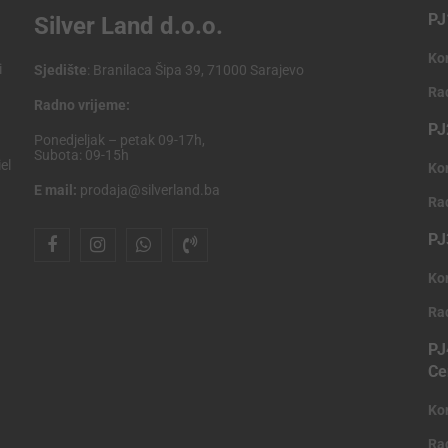
PJ
Silver Land d.o.o.
Ko
i
Sjedište
: Branilaca Šipa 39, 71000 Sarajevo
Ra
Radno vrijeme:
PJ
Ponedjeljak – petak 09-17h,
Subota: 09-15h
el
Ko
E mail:
prodaja@silverland.ba
Ra
PJ
Ko
Ra
PJ
Ce
Ko
Ra