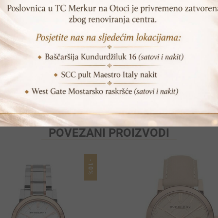
SKU:
MK5925
Print
Pošalji prijatelju
POVEZANI PROIZVODI
-10%