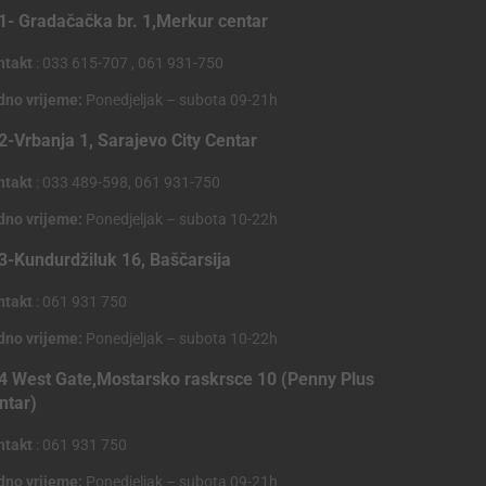
1- Gradačačka br. 1,Merkur centar
ntakt
: 033 615-707 , 061 931-750
dno vrijeme:
Ponedjeljak – subota 09-21h
2-Vrbanja 1, Sarajevo City Centar
ntakt
: 033 489-598, 061 931-750
dno vrijeme:
Ponedjeljak – subota 10-22h
3-Kundurdžiluk 16, Baščarsija
ntakt
: 061 931 750
dno vrijeme:
Ponedjeljak – subota 10-22h
4 West Gate,Mostarsko raskrsce 10 (Penny Plus
ntar)
ntakt
: 061 931 750
dno vrijeme:
Ponedjeljak – subota 09-21h