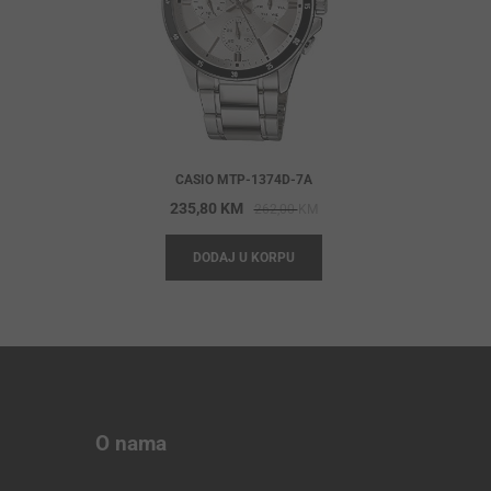
CASIO MTP-1374D-7A
Original
Current
235,80
KM
262,00
KM
price
price
DODAJ U KORPU
was:
is:
262,00 KM.
235,80 KM.
O nama