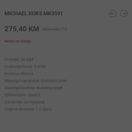
MICHAEL KORS MK3591
Original
Current
275,40
KM
459,00
KM
price
price
Nema na stanju
was:
is:
459,00 KM.
275,40 KM.
Promjer: 36 MM
Vodootpornost: 5 ATM
Krunica: Obicna
Materijal narukvice: Stainless-steel
Materijal kucista: Stainless-steel
Mehanizam: Quartz
Garancija: 24 mjeseca
Vrijeme dostave: 1-2 dana