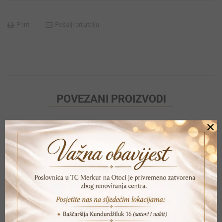
Print
Pošalji prijatelju
POVEZANI PROIZVODI
×