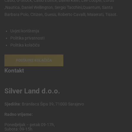
Casio, G-Shock, Casio Edifice, Dainel Klein, Lee Cooper, Lorus
,Nautica, Daniel Wellington, Sergio Tacchini,Quantum, Santa
Barbara Polo, Citizen, Guess, Roberto Cavalli, Maserati, Tissot.
Uvjeti korištenja
Politika privatnosti
Politika kolačića
POSTAVKE KOLAČIĆA
Kontakt
Silver Land d.o.o.
Sjedište
: Branilaca Šipa 39, 71000 Sarajevo
Radno vrijeme:
Ponedjeljak – petak 09-17h,
Subota: 09-15h