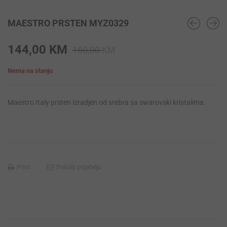
MAESTRO PRSTEN MYZ0329
Original
Current
144,00
KM
160,00
KM
price
price
Nema na stanju
was:
is:
160,00 KM.
144,00 KM.
Maestro Italy prsten izradjen od srebra sa swarovski kristalima.
Print
Pošalji prijatelju