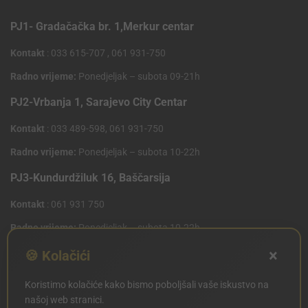
PJ1- Gradačačka br. 1,Merkur centar
Kontakt
: 033 615-707 , 061 931-750
Radno vrijeme:
Ponedjeljak – subota 09-21h
PJ2-Vrbanja 1, Sarajevo City Centar
Kontakt
: 033 489-598, 061 931-750
Radno vrijeme:
Ponedjeljak – subota 10-22h
PJ3-Kundurdžiluk 16, Baščarsija
Kontakt
: 061 931 750
Radno vrijeme:
Ponedjeljak – subota 10-22h
×
PJ4 West Gate,Mostarsko raskrsce 10 (Penny Plus
🍪 Kolačići
Centar)
Koristimo kolačiće kako bismo poboljšali vaše iskustvo na
Kontakt
: 061 931 750
našoj web stranici.