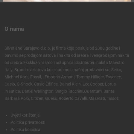
O nama
Silverland Sarajevo d.o.o. je firma koja posluje od 2008 godine i
bavimo se prodajom satova i nakita od srebra i veleprodajom nakita
od srebra.Ekskluzivni smo zastupnici i distributeri nakita Maestro
Italy. Brand-ovi satova koje nudimo u našoj prodavnici su, Seiko,
Michael Kors, Fossil, , Emporio Armani, Tommy Hilfiger, Essence,
Casio, G-Shock, Casio Edifice, Dainel Klein, Lee Cooper, Lorus
,Nautica, Daniel Wellington, Sergio Tacchini,Quantum, Santa
Barbara Polo, Citizen, Guess, Roberto Cavalli, Maserati, Tissot.
Uvjeti korištenja
Politika privatnosti
Politika kolačića