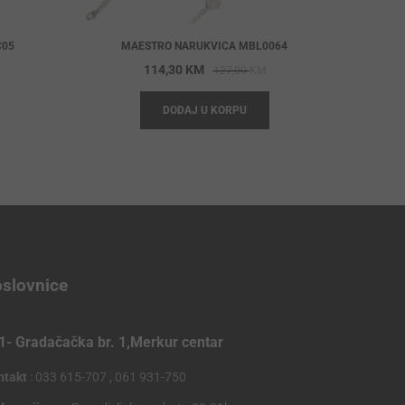
C05
MAESTRO NARUKVICA MBL0064
iginal
rrent
Original
Current
114,30
KM
127,00
KM
ice
ice
price
price
DODAJ U KORPU
s:
was:
is:
,00 KM.
,20 KM.
127,00 KM.
114,30 KM.
slovnice
1- Gradačačka br. 1,Merkur centar
ntakt
: 033 615-707 , 061 931-750