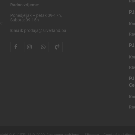
Ra
Radno vrijeme:
PJ
Ponedjeljak – petak 09-17h,
Subota: 09-15h
el
Ko
E mail:
prodaja@silverland.ba
Ra
PJ
Ko
Ra
PJ
Ce
Ko
Ra
right © SILVERLAND 2020. Sva prava zadržana.
Sitemap
Created by Articoo