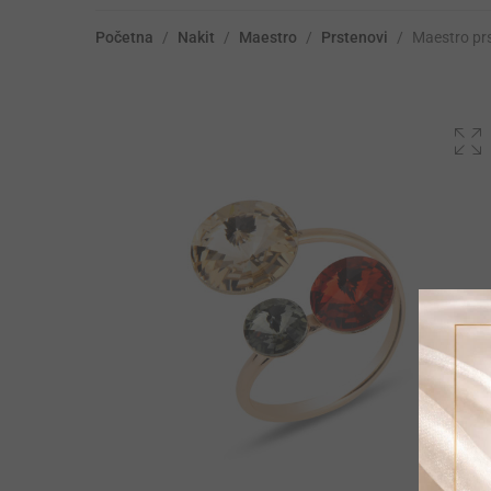
Početna
/
Nakit
/
Maestro
/
Prstenovi
/
Maestro pr