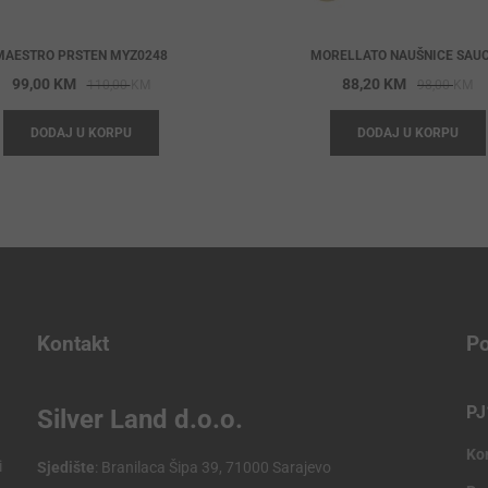
MAESTRO PRSTEN MYZ0248
MORELLATO NAUŠNICE SAU
Original
Current
Or
Cu
99,00
KM
88,20
KM
110,00
KM
98,00
KM
price
price
pr
pr
DODAJ U KORPU
DODAJ U KORPU
was:
is:
wa
is:
110,00 KM.
99,00 KM.
98
88
Kontakt
Po
PJ
Silver Land d.o.o.
Ko
i
Sjedište
: Branilaca Šipa 39, 71000 Sarajevo