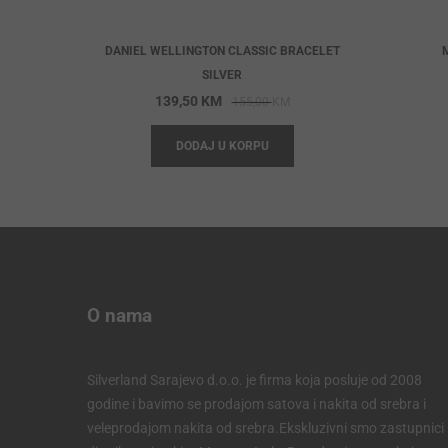
DANIEL WELLINGTON CLASSIC BRACELET
SILVER
Original
Current
139,50
KM
155,00
KM
price
price
DODAJ U KORPU
was:
is:
155,00 KM.
139,50 KM.
O nama
Silverland Sarajevo d.o.o. je firma koja posluje od 2008
godine i bavimo se prodajom satova i nakita od srebra i
veleprodajom nakita od srebra.Ekskluzivni smo zastupnici 