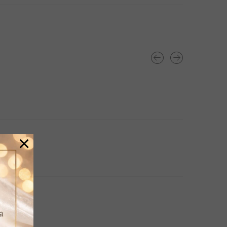
×
a..