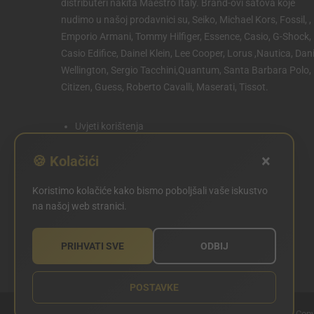
distributeri nakita Maestro Italy. Brand-ovi satova koje
nudimo u našoj prodavnici su, Seiko, Michael Kors, Fossil, ,
Emporio Armani, Tommy Hilfiger, Essence, Casio, G-Shock,
Casio Edifice, Dainel Klein, Lee Cooper, Lorus ,Nautica, Dani
Wellington, Sergio Tacchini,Quantum, Santa Barbara Polo,
Citizen, Guess, Roberto Cavalli, Maserati, Tissot.
Uvjeti korištenja
Politika privatnosti
×
🍪 Kolačići
Politika kolačića
Koristimo kolačiće kako bismo poboljšali vaše iskustvo
POSTAVKE KOLAČIĆA
na našoj web stranici.
PRIHVATI SVE
ODBIJ
POSTAVKE
Copy