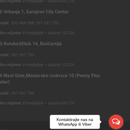
dno vrijeme:
Ponedjeljak – subota 09-21h
2-Vrbanja 1, Sarajevo City Centar
ntakt
: 033 489-598, 061 931-750
dno vrijeme:
Ponedjeljak – subota 10-22h
3-Kundurdžiluk 16, Baščarsija
ntakt
: 061 931 750
dno vrijeme:
Ponedjeljak – subota 10-22h
4 West Gate,Mostarsko raskrsce 10 (Penny Plus
ntar)
ntakt
: 061 931 750
dno vrijeme:
Ponedjeljak – subota 09-21h
Kontaktirajte nas na
WhatsApp ili Viber
lisan