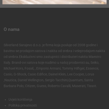
O nama
Silverland Sarajevo d.o.o. je firma koja posluje od 2008 godine i
bavimo se prodajom satova i nakita od srebra i veleprodajom nakita
od srebra.Ekskluzivni smo zastupnici i distributeri nakita Maestro
Italy. Brand-ovi satova koje nudimo u našoj prodavnici su, Seiko,
Michael Kors, Fossil, , Emporio Armani, Tommy Hilfiger, Essence,
Casio, G-Shock, Casio Edifice, Dainel Klein, Lee Cooper, Lorus
,Nautica, Daniel Wellington, Sergio Tacchini,Quantum, Santa
Barbara Polo, Citizen, Guess, Roberto Cavalli, Maserati, Tissot.
Uvjeti korištenja
Politika privatnosti