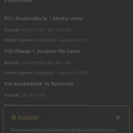
PJ1- Gradačačka br. 1,Merkur centar
Kontakt
: 033 615-707 , 061 931-750
Radno vrijeme:
Ponedjeljak – subota 09-21h
PJ2-Vrbanja 1, Sarajevo City Centar
Kontakt
: 033 489-598, 061 931-750
Radno vrijeme:
Ponedjeljak – subota 10-22h
PJ3-Kundurdžiluk 16, Baščarsija
Kontakt
: 061 931 750
Radno vrijeme:
Ponedjeljak – subota 10-22h
×
PJ4 West Gate,Mostarsko raskrsce 10 (Penny Plus
🍪 Kolačići
Centar)
Koristimo kolačiće kako bismo poboljšali vaše iskustvo na