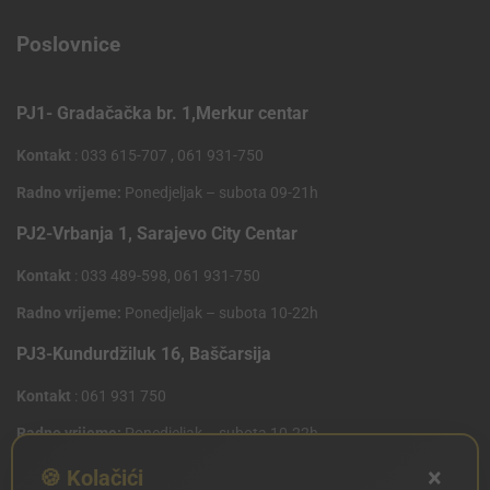
Poslovnice
PJ1- Gradačačka br. 1,Merkur centar
Kontakt
: 033 615-707 , 061 931-750
Radno vrijeme:
Ponedjeljak – subota 09-21h
PJ2-Vrbanja 1, Sarajevo City Centar
Kontakt
: 033 489-598, 061 931-750
Radno vrijeme:
Ponedjeljak – subota 10-22h
PJ3-Kundurdžiluk 16, Baščarsija
Kontakt
: 061 931 750
Radno vrijeme:
Ponedjeljak – subota 10-22h
×
PJ4 West Gate,Mostarsko raskrsce 10 (Penny Plus
🍪 Kolačići