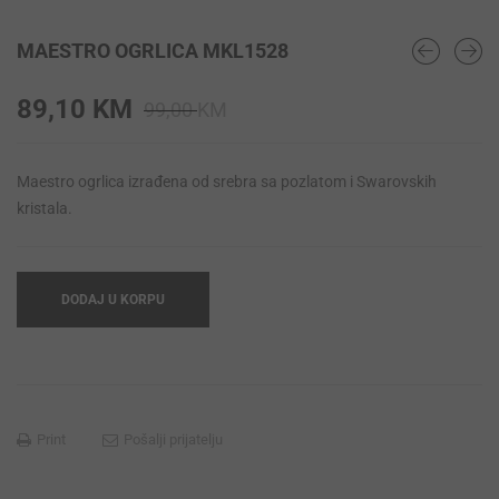
MAESTRO OGRLICA MKL1528
Original
Current
89,10
KM
99,00
KM
price
price
was:
is:
Maestro ogrlica izrađena od srebra sa pozlatom i Swarovskih
99,00 KM.
89,10 KM.
kristala.
DODAJ U KORPU
Print
Pošalji prijatelju