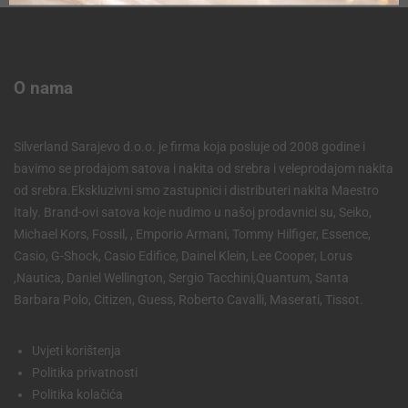
O nama
Silverland Sarajevo d.o.o. je firma koja posluje od 2008 godine i
bavimo se prodajom satova i nakita od srebra i veleprodajom nakita
od srebra.Ekskluzivni smo zastupnici i distributeri nakita Maestro
Italy. Brand-ovi satova koje nudimo u našoj prodavnici su, Seiko,
Michael Kors, Fossil, , Emporio Armani, Tommy Hilfiger, Essence,
Casio, G-Shock, Casio Edifice, Dainel Klein, Lee Cooper, Lorus
,Nautica, Daniel Wellington, Sergio Tacchini,Quantum, Santa
Barbara Polo, Citizen, Guess, Roberto Cavalli, Maserati, Tissot.
Uvjeti korištenja
Politika privatnosti
Politika kolačića