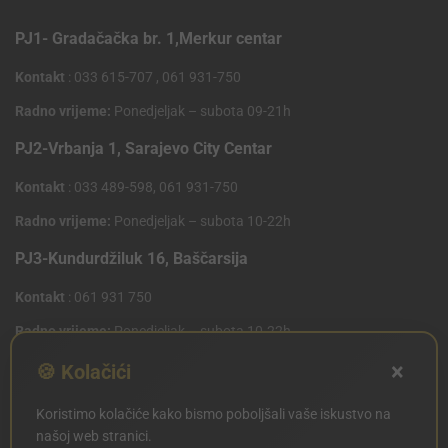
PJ1- Gradačačka br. 1,Merkur centar
Kontakt
: 033 615-707 , 061 931-750
Radno vrijeme:
Ponedjeljak – subota 09-21h
PJ2-Vrbanja 1, Sarajevo City Centar
Kontakt
: 033 489-598, 061 931-750
Radno vrijeme:
Ponedjeljak – subota 10-22h
PJ3-Kundurdžiluk 16, Baščarsija
Kontakt
: 061 931 750
Radno vrijeme:
Ponedjeljak – subota 10-22h
×
PJ4 West Gate,Mostarsko raskrsce 10 (Penny Plus
🍪 Kolačići
Centar)
Koristimo kolačiće kako bismo poboljšali vaše iskustvo na
Kontakt
: 061 931 750
našoj web stranici.