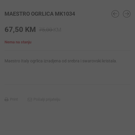
MAESTRO OGRLICA MK1034
Original
Current
67,50
KM
75,00
KM
price
price
Nema na stanju
was:
is:
75,00 KM.
67,50 KM.
Maestro Italy ogrlica izradjena od srebra i swarovski kristala.
Print
Pošalji prijatelju