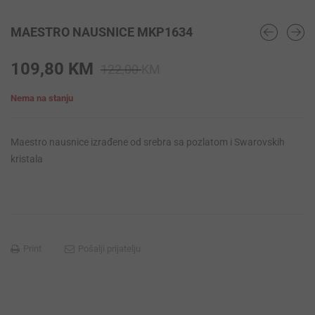
MAESTRO NAUSNICE MKP1634
Original
Current
109,80
KM
122,00
KM
price
price
Nema na stanju
was:
is:
122,00 KM.
109,80 KM.
Maestro nausnice izrađene od srebra sa pozlatom i Swarovskih
kristala
Print
Pošalji prijatelju