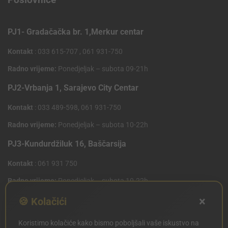
PJ1- Gradačačka br. 1,Merkur centar
Kontakt
: 033 615-707 , 061 931-750
Radno vrijeme:
Ponedjeljak – subota 09-21h
PJ2-Vrbanja 1, Sarajevo City Centar
Kontakt
: 033 489-598, 061 931-750
Radno vrijeme:
Ponedjeljak – subota 10-22h
PJ3-Kundurdžiluk 16, Baščarsija
Kontakt
: 061 931 750
Radno vrijeme:
Ponedjeljak – subota 10-22h
×
PJ4 West Gate,Mostarsko raskrsce 10 (Penny Plus
🍪 Kolačići
Centar)
Koristimo kolačiće kako bismo poboljšali vaše iskustvo na