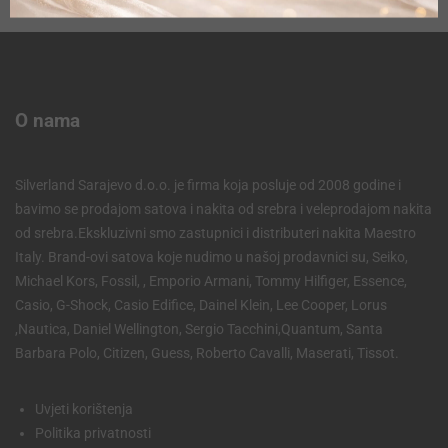
O nama
Silverland Sarajevo d.o.o. je firma koja posluje od 2008 godine i
bavimo se prodajom satova i nakita od srebra i veleprodajom nakita
od srebra.Ekskluzivni smo zastupnici i distributeri nakita Maestro
Italy. Brand-ovi satova koje nudimo u našoj prodavnici su, Seiko,
Michael Kors, Fossil, , Emporio Armani, Tommy Hilfiger, Essence,
Casio, G-Shock, Casio Edifice, Dainel Klein, Lee Cooper, Lorus
,Nautica, Daniel Wellington, Sergio Tacchini,Quantum, Santa
Barbara Polo, Citizen, Guess, Roberto Cavalli, Maserati, Tissot.
Uvjeti korištenja
Politika privatnosti