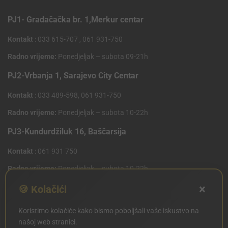
PJ1- Gradačačka br. 1,Merkur centar
Kontakt
: 033 615-707 , 061 931-750
Radno vrijeme:
Ponedjeljak – subota 09-21h
PJ2-Vrbanja 1, Sarajevo City Centar
Kontakt
: 033 489-598, 061 931-750
Radno vrijeme:
Ponedjeljak – subota 10-22h
PJ3-Kundurdžiluk 16, Baščarsija
Kontakt
: 061 931 750
Radno vrijeme:
Ponedjeljak – subota 10-22h
×
PJ4 West Gate,Mostarsko raskrsce 10 (Penny Plus
🍪 Kolačići
Centar)
Koristimo kolačiće kako bismo poboljšali vaše iskustvo na
Kontakt
: 061 931 750
našoj web stranici.