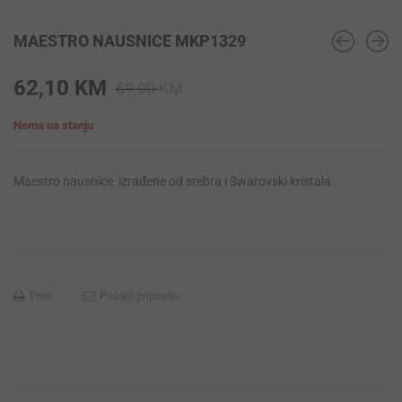
MAESTRO NAUSNICE MKP1329
Original
Current
62,10
KM
69,00
KM
price
price
Nema na stanju
was:
is:
69,00 KM.
62,10 KM.
Maestro nausnice izrađene od srebra i Swarovski kristala.
Print
Pošalji prijatelju