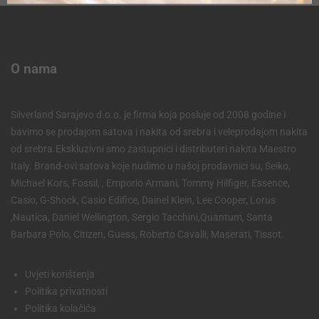
O nama
Silverland Sarajevo d.o.o. je firma koja posluje od 2008 godine i
bavimo se prodajom satova i nakita od srebra i veleprodajom nakita
od srebra.Ekskluzivni smo zastupnici i distributeri nakita Maestro
Italy. Brand-ovi satova koje nudimo u našoj prodavnici su, Seiko,
Michael Kors, Fossil, , Emporio Armani, Tommy Hilfiger, Essence,
Casio, G-Shock, Casio Edifice, Dainel Klein, Lee Cooper, Lorus
,Nautica, Daniel Wellington, Sergio Tacchini,Quantum, Santa
Barbara Polo, Citizen, Guess, Roberto Cavalli, Maserati, Tissot.
Uvjeti korištenja
Politika privatnosti
Politika kolačića