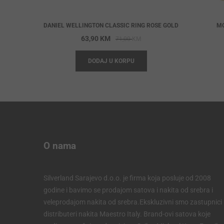
DANIEL WELLINGTON CLASSIC RING ROSE GOLD
MO
Original
Current
63,90
KM
71,00
KM
price
price
DODAJ U KORPU
was:
is:
71,00 KM.
63,90 KM.
O nama
Silverland Sarajevo d.o.o. je firma koja posluje od 2008
godine i bavimo se prodajom satova i nakita od srebra i
veleprodajom nakita od srebra.Ekskluzivni smo zastupnici 
distributeri nakita Maestro Italy. Brand-ovi satova koje