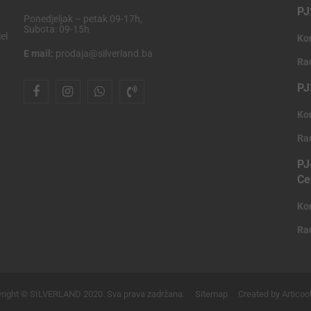
PJ
Ponedjeljak – petak 09-17h,
Subota: 09-15h
el
Ko
E mail:
prodaja@silverland.ba
Ra
PJ
Ko
Ra
PJ
Ce
Ko
Ra
right © SILVERLAND 2020. Sva prava zadržana.
Sitemap
Created by Articoo