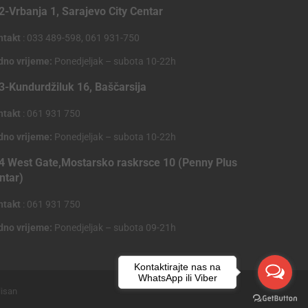
2-Vrbanja 1, Sarajevo City Centar
ntakt
: 033 489-598, 061 931-750
dno vrijeme:
Ponedjeljak – subota 10-22h
3-Kundurdžiluk 16, Baščarsija
ntakt
: 061 931 750
dno vrijeme:
Ponedjeljak – subota 10-22h
4 West Gate,Mostarsko raskrsce 10 (Penny Plus
ntar)
ntakt
: 061 931 750
dno vrijeme:
Ponedjeljak – subota 09-21h
Kontaktirajte nas na
WhatsApp ili Viber
lisan