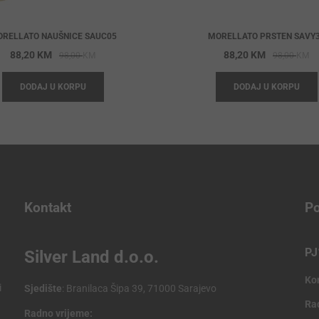
RELLATO NAUŠNICE SAUC05
MORELLATO PRSTEN SAVY
Original
Current
Or
Cu
88,20
KM
88,20
KM
98,00
KM
98,00
KM
price
price
pr
pr
DODAJ U KORPU
DODAJ U KORPU
was:
is:
wa
is:
98,00 KM.
88,20 KM.
98
88
Kontakt
Po
PJ
Silver Land d.o.o.
Ko
i
Sjedište
: Branilaca Šipa 39, 71000 Sarajevo
Ra
Radno vrijeme: