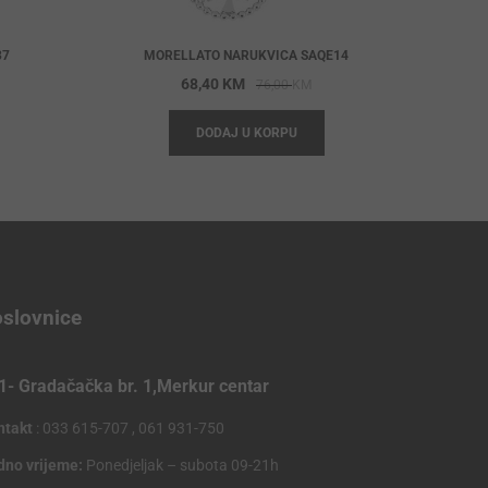
37
MORELLATO NARUKVICA SAQE14
iginal
rrent
Original
Current
68,40
KM
76,00
KM
ice
ice
price
price
DODAJ U KORPU
s:
was:
is:
,00 KM.
,20 KM.
76,00 KM.
68,40 KM.
slovnice
1- Gradačačka br. 1,Merkur centar
ntakt
: 033 615-707 , 061 931-750
dno vrijeme:
Ponedjeljak – subota 09-21h