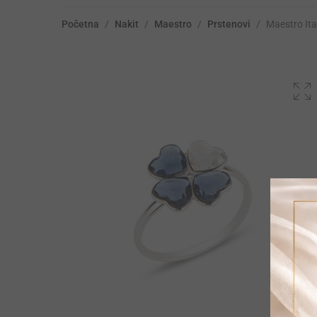
Početna
/
Nakit
/
Maestro
/
Prstenovi
/
Maestro It