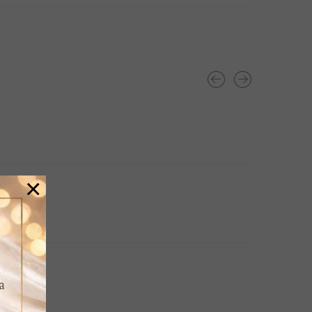
×
a..