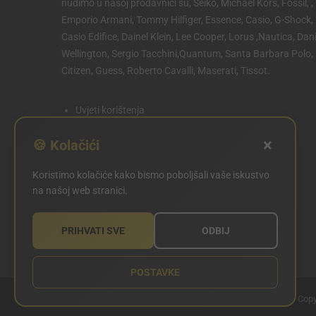
nudimo u našoj prodavnici su, Seiko, Michael Kors, Fossil, ,
Emporio Armani, Tommy Hilfiger, Essence, Casio, G-Shock,
Casio Edifice, Dainel Klein, Lee Cooper, Lorus ,Nautica, Dani
Wellington, Sergio Tacchini,Quantum, Santa Barbara Polo,
Citizen, Guess, Roberto Cavalli, Maserati, Tissot.
Uvjeti korištenja
Politika privatnosti
×
🍪 Kolačići
Politika kolačića
Koristimo kolačiće kako bismo poboljšali vaše iskustvo
POSTAVKE KOLAČIĆA
na našoj web stranici.
PRIHVATI SVE
ODBIJ
POSTAVKE
Copy