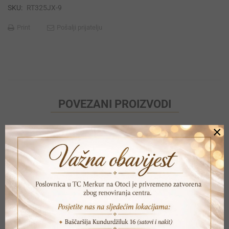
SKU:
RT325JX-9
Print
Pošalji prijatelju
POVEZANI PROIZVODI
×