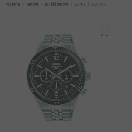
Početna
/
Satovi
/
Muški satovi
/
Lorus RT325JX-9