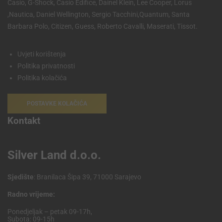
Casio, G-Shock, Casio Edifice, Dainel Klein, Lee Cooper, Lorus
,Nautica, Daniel Wellington, Sergio Tacchini,Quantum, Santa
Barbara Polo, Citizen, Guess, Roberto Cavalli, Maserati, Tissot.
Uvjeti korištenja
Politika privatnosti
Politika kolačića
POSTAVKE KOLAČIĆA
Kontakt
Silver Land d.o.o.
Sjedište
: Branilaca Šipa 39, 71000 Sarajevo
Radno vrijeme:
Ponedjeljak – petak 09-17h,
Subota: 09-15h