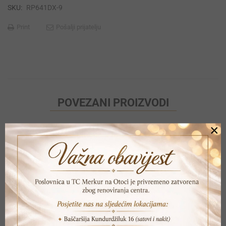
SKU:
RP641DX-9
Print
Pošalji prijatelju
POVEZANI PROIZVODI
×