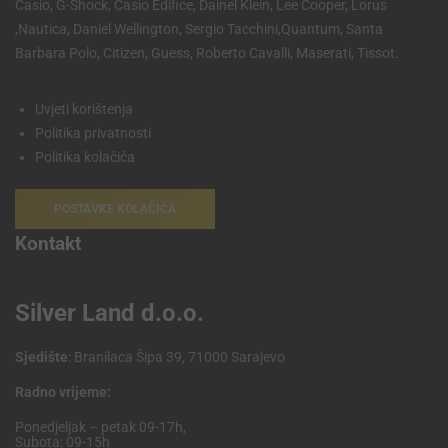
Casio, G-Shock, Casio Edifice, Dainel Klein, Lee Cooper, Lorus
,Nautica, Daniel Wellington, Sergio Tacchini,Quantum, Santa
Barbara Polo, Citizen, Guess, Roberto Cavalli, Maserati, Tissot.
Uvjeti korištenja
Politika privatnosti
Politika kolačića
POSTAVKE KOLAČIĆA
Kontakt
Silver Land d.o.o.
Sjedište
: Branilaca Šipa 39, 71000 Sarajevo
Radno vrijeme:
Ponedjeljak – petak 09-17h,
Subota: 09-15h