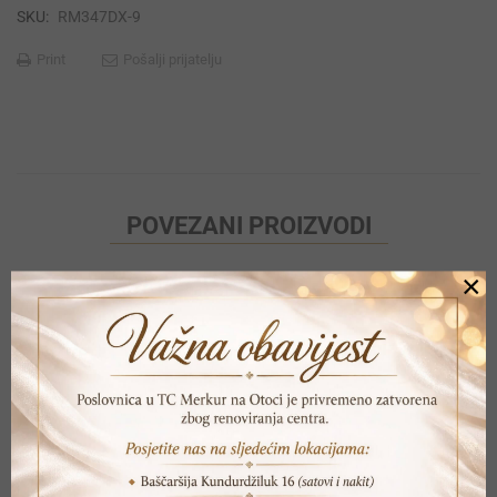
SKU:
RM347DX-9
Print
Pošalji prijatelju
POVEZANI PROIZVODI
×