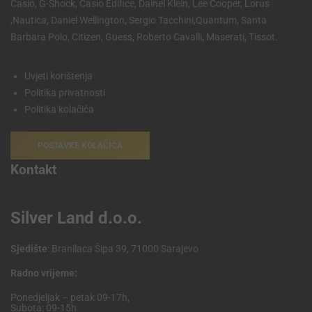
Casio, G-Shock, Casio Edifice, Dainel Klein, Lee Cooper, Lorus
,Nautica, Daniel Wellington, Sergio Tacchini,Quantum, Santa
Barbara Polo, Citizen, Guess, Roberto Cavalli, Maserati, Tissot.
Uvjeti korištenja
Politika privatnosti
Politika kolačića
POSTAVKE KOLAČIĆA
Kontakt
Silver Land d.o.o.
Sjedište
: Branilaca Šipa 39, 71000 Sarajevo
Radno vrijeme:
Ponedjeljak – petak 09-17h,
Subota: 09-15h