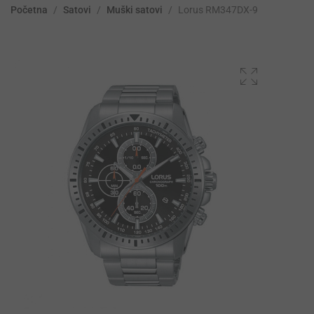
Početna
/
Satovi
/
Muški satovi
/
Lorus RM347DX-9