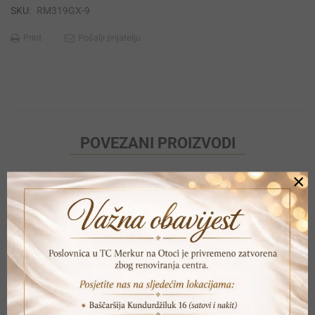
SKU:
RM319GX-9
Print
Pošalji prijatelju
POVEZANI PROIZVODI
×