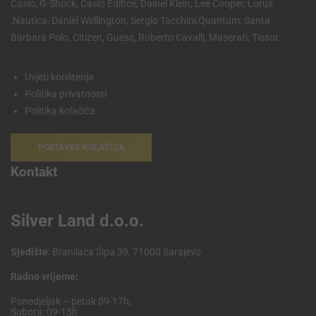
Casio, G-Shock, Casio Edifice, Dainel Klein, Lee Cooper, Lorus
,Nautica, Daniel Wellington, Sergio Tacchini,Quantum, Santa
Barbara Polo, Citizen, Guess, Roberto Cavalli, Maserati, Tissot.
Uvjeti korištenja
Politika privatnosti
Politika kolačića
POSTAVKE KOLAČIĆA
Kontakt
Silver Land d.o.o.
Sjedište
: Branilaca Šipa 39, 71000 Sarajevo
Radno vrijeme:
Ponedjeljak – petak 09-17h,
Subota: 09-15h