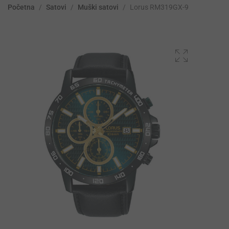
Početna
/
Satovi
/
Muški satovi
/
Lorus RM319GX-9