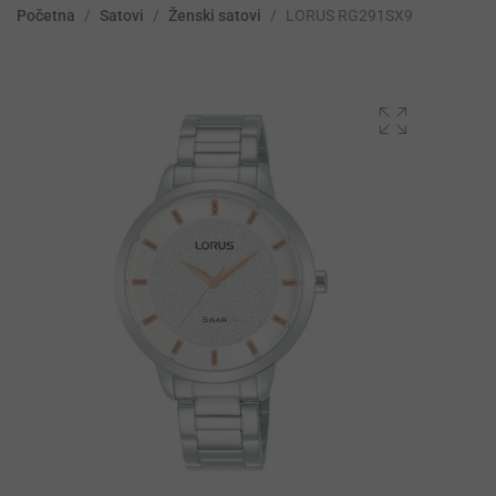
Početna
/
Satovi
/
Ženski satovi
/
LORUS RG291SX9