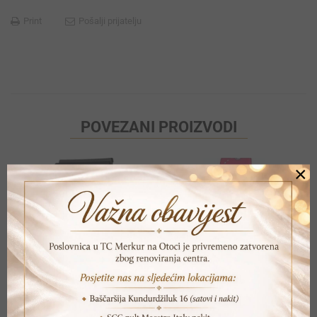
Print
Pošalji prijatelju
POVEZANI PROIZVODI
×