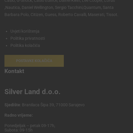
Casio, G-Shock, Casio Edifice, Dainel Klein, Lee Cooper, Lorus
,Nautica, Daniel Wellington, Sergio Tacchini,Quantum, Santa
Barbara Polo, Citizen, Guess, Roberto Cavalli, Maserati, Tissot.
Uvjeti korištenja
Politika privatnosti
Politika kolačića
POSTAVKE KOLAČIĆA
Kontakt
Silver Land d.o.o.
Sjedište
: Branilaca Šipa 39, 71000 Sarajevo
Radno vrijeme:
Ponedjeljak – petak 09-17h,
Subota: 09-15h