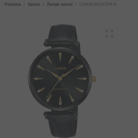
Početna
/
Satovi
/
Ženski satovi
/
LORUS RG247PX-9