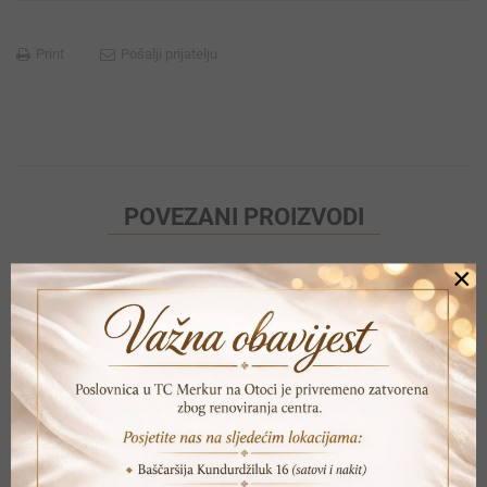
Print
Pošalji prijatelju
POVEZANI PROIZVODI
×