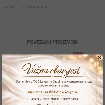
Print
Pošalji prijatelju
POVEZANI PROIZVODI
×