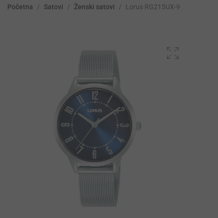
Početna
/
Satovi
/
Ženski satovi
/
Lorus RG215UX-9