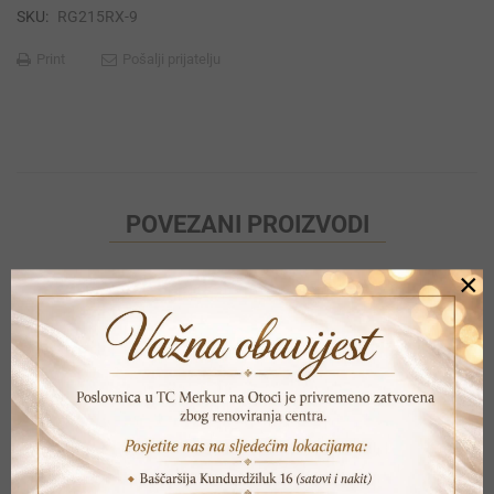
SKU:
RG215RX-9
Print
Pošalji prijatelju
POVEZANI PROIZVODI
×