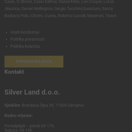
Casio, G-Shock, Casio Edifice, Dainel Klein, Lee Cooper, Lorus
,Nautica, Daniel Wellington, Sergio Tacchini,Quantum, Santa
Barbara Polo, Citizen, Guess, Roberto Cavalli, Maserati, Tissot.
Uvjeti korištenja
Politika privatnosti
Politika kolačića
POSTAVKE KOLAČIĆA
Kontakt
Silver Land d.o.o.
Sjedište
: Branilaca Šipa 39, 71000 Sarajevo
Radno vrijeme:
Ponedjeljak – petak 09-17h,
Subota: 09-15h