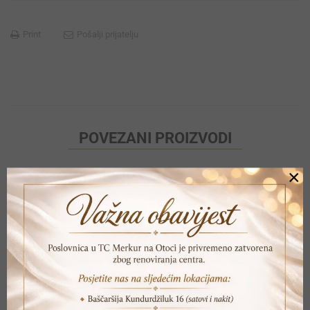
Print
Pošalji prijatelju
POVEZANI PROIZVODI
×