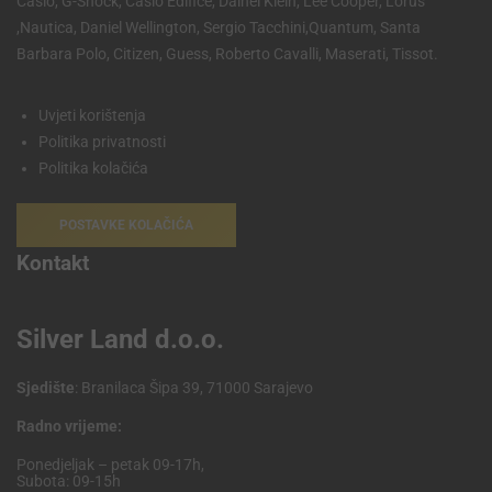
Casio, G-Shock, Casio Edifice, Dainel Klein, Lee Cooper, Lorus
,Nautica, Daniel Wellington, Sergio Tacchini,Quantum, Santa
Barbara Polo, Citizen, Guess, Roberto Cavalli, Maserati, Tissot.
Uvjeti korištenja
Politika privatnosti
Politika kolačića
POSTAVKE KOLAČIĆA
Kontakt
Silver Land d.o.o.
Sjedište
: Branilaca Šipa 39, 71000 Sarajevo
Radno vrijeme:
Ponedjeljak – petak 09-17h,
Subota: 09-15h