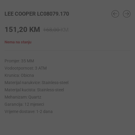
LEE COOPER LC08079.170
Original
Current
151,20
KM
168,00
KM
price
price
Nema na stanju
was:
is:
168,00 KM.
151,20 KM.
Promjer: 35 MM
Vodootpornost: 3 ATM
Krunica: Obicna
Materijal narukvice: Stainless-steel
Materijal kucista: Stainless-steel
Mehanizam: Quartz
Garancija: 12 mjeseci
Vrijeme dostave: 1-2 dana