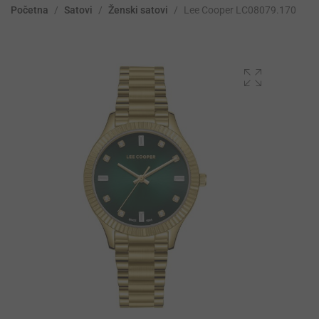
Početna
/
Satovi
/
Ženski satovi
/
Lee Cooper LC08079.170