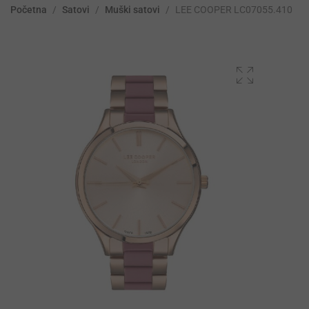
Početna
/
Satovi
/
Muški satovi
/
LEE COOPER LC07055.410