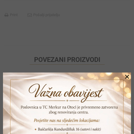
Print
Pošalji prijatelju
POVEZANI PROIZVODI
×