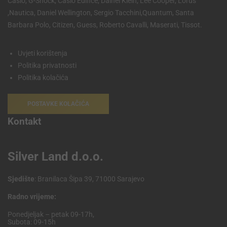
Casio, G-Shock, Casio Edifice, Dainel Klein, Lee Cooper, Lorus
,Nautica, Daniel Wellington, Sergio Tacchini,Quantum, Santa
Barbara Polo, Citizen, Guess, Roberto Cavalli, Maserati, Tissot.
Uvjeti korištenja
Politika privatnosti
Politika kolačića
POSTAVKE KOLAČIĆA
Kontakt
Silver Land d.o.o.
Sjedište
: Branilaca Šipa 39, 71000 Sarajevo
Radno vrijeme:
Ponedjeljak – petak 09-17h,
Subota: 09-15h