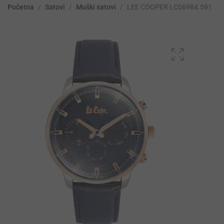
Početna
/
Satovi
/
Muški satovi
/
LEE COOPER LC06984.591