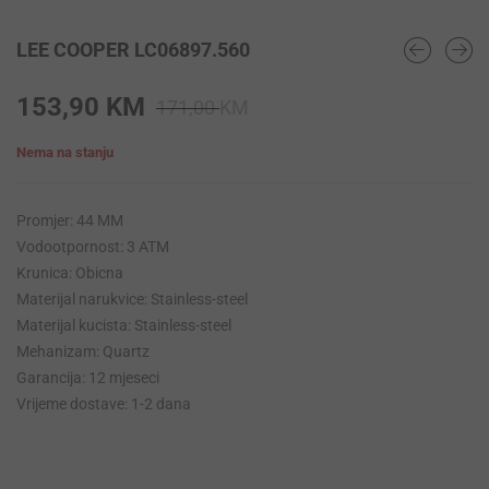
LEE COOPER LC06897.560
Original
Current
153,90
KM
171,00
KM
price
price
Nema na stanju
was:
is:
171,00 KM.
153,90 KM.
Promjer: 44 MM
Vodootpornost: 3 ATM
Krunica: Obicna
Materijal narukvice: Stainless-steel
Materijal kucista: Stainless-steel
Mehanizam: Quartz
Garancija: 12 mjeseci
Vrijeme dostave: 1-2 dana