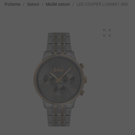
Početna
/
Satovi
/
Muški satovi
/
LEE COOPER LC06897.560