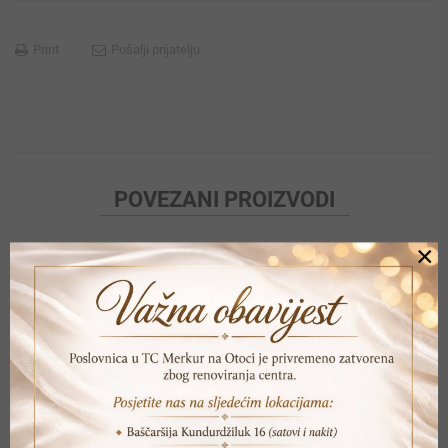
Print
Pošalji prijatelju
POVEZANI PROIZVODI
×