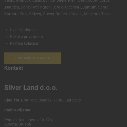
Casio, G-Shock, Casio Edifice, Dainel Klein, Lee Cooper, Lorus
,Nautica, Daniel Wellington, Sergio Tacchini,Quantum, Santa
Barbara Polo, Citizen, Guess, Roberto Cavalli, Maserati, Tissot.
Uvjeti korištenja
Politika privatnosti
Politika kolačića
POSTAVKE KOLAČIĆA
Kontakt
Silver Land d.o.o.
Sjedište
: Branilaca Šipa 39, 71000 Sarajevo
Radno vrijeme:
Ponedjeljak – petak 09-17h,
Subota: 09-15h