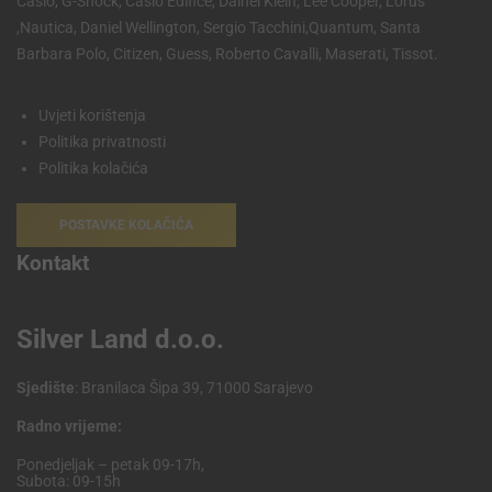
Casio, G-Shock, Casio Edifice, Dainel Klein, Lee Cooper, Lorus
,Nautica, Daniel Wellington, Sergio Tacchini,Quantum, Santa
Barbara Polo, Citizen, Guess, Roberto Cavalli, Maserati, Tissot.
Uvjeti korištenja
Politika privatnosti
Politika kolačića
POSTAVKE KOLAČIĆA
Kontakt
Silver Land d.o.o.
Sjedište
: Branilaca Šipa 39, 71000 Sarajevo
Radno vrijeme:
Ponedjeljak – petak 09-17h,
Subota: 09-15h