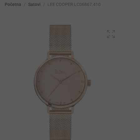
Početna
/
Satovi
/
LEE COOPER LC06867.410