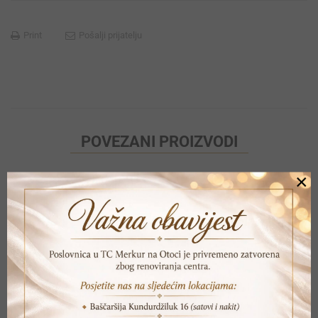
Print
Pošalji prijatelju
POVEZANI PROIZVODI
×